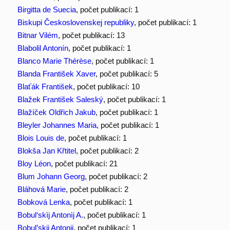
Birgitta de Suecia
, počet publikací: 1
Biskupi Československej republiky
, počet publikací: 1
Bitnar Vilém
, počet publikací: 13
Blabolil Antonín
, počet publikací: 1
Blanco Marie Thérèse
, počet publikací: 1
Blanda František Xaver
, počet publikací: 5
Blaťák František
, počet publikací: 10
Blažek František Saleský
, počet publikací: 1
Blažíček Oldřich Jakub
, počet publikací: 1
Bleyler Johannes Maria
, počet publikací: 1
Blois Louis de
, počet publikací: 1
Blokša Jan Křtitel
, počet publikací: 2
Bloy Léon
, počet publikací: 21
Blum Johann Georg
, počet publikací: 2
Bláhová Marie
, počet publikací: 2
Bobková Lenka
, počet publikací: 1
Bobul‘skìj Antonìj A.
, počet publikací: 1
Bobul’skij Antonij
, počet publikací: 1