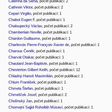
Caterina da Siena
, počet publikací: 2
Cathrein Viktor
, počet publikací: 2
Cepari Virgilio
, počet publikací: 1
Chabot Eugen F
, počet publikací: 1
Chaloupecký Václav
, počet publikací: 2
Chamberlain Neville
, počet publikací: 1
Chardon Guillaume
, počet publikací: 1
Charlevoix Pierre-François-Xavier de
, počet publikací: 1
Charous Čeněk
, počet publikací: 1
Charvát Otakar
, počet publikací: 1
Chautard Jean-Baptiste
, počet publikací: 1
Chesterton Gilbert Keith
, počet publikací: 12
Chladný-Hanoš Maximilián
, počet publikací: 1
Chlum František
, počet publikací: 1
Chmela Štefan
, počet publikací: 1
Chmelíček Josef
, počet publikací: 2
Cholínský Jan
, počet publikací: 1
Chomejní Sajjid Rúholláh Músaví
, počet publikací: 1