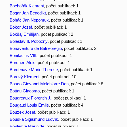
Bochořák Klement
, počet publikací: 1
Bogar Jan Benedikt
, počet publikací: 1
Boháč Jan Nepomuk
, počet publikací: 1
Bokor Jozef
, počet publikací: 1
Bokšaj Emìlìjan
, počet publikací: 2
Boleslav II. Pobožný
, počet publikací: 1
Bonaventura de Balneoregio
, počet publikací: 2
Bonifacius VIII.
, počet publikací: 1
Borchert Alois
, počet publikací: 1
Bordenave Marie Therese
, počet publikací: 1
Borový Klement
, počet publikací: 10
Bosco Giovanni Melchiorre Don
, počet publikací: 8
Bottau Giacomo
, počet publikací: 1
Boudreaux Florentin J.
, počet publikací: 1
Bougaud Louis Èmile
, počet publikací: 4
Bouzek Josef
, počet publikací: 1
Bouška Sigismund Ludvík
, počet publikací: 1
Boylesve Marin de
, počet publikací: 1