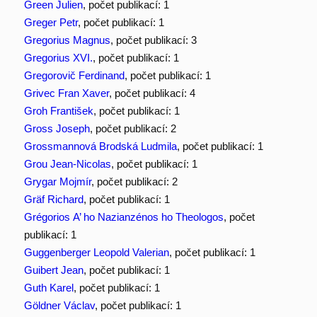
Green Julien
, počet publikací: 1
Greger Petr
, počet publikací: 1
Gregorius Magnus
, počet publikací: 3
Gregorius XVI.
, počet publikací: 1
Gregorovič Ferdinand
, počet publikací: 1
Grivec Fran Xaver
, počet publikací: 4
Groh František
, počet publikací: 1
Gross Joseph
, počet publikací: 2
Grossmannová Brodská Ludmila
, počet publikací: 1
Grou Jean-Nicolas
, počet publikací: 1
Grygar Mojmír
, počet publikací: 2
Gräf Richard
, počet publikací: 1
Grégorios Α’ ho Nazianzénos ho Theologos
, počet
publikací: 1
Guggenberger Leopold Valerian
, počet publikací: 1
Guibert Jean
, počet publikací: 1
Guth Karel
, počet publikací: 1
Göldner Václav
, počet publikací: 1