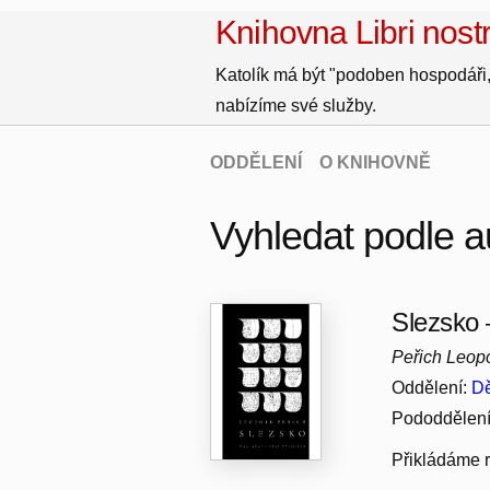
Knihovna Libri nostr
Katolík má být "podoben hospodáři,
nabízíme své služby.
ODDĚLENÍ
O KNIHOVNĚ
Vyhledat podle a
Slezsko 
Peřich Leop
Oddělení:
Dě
Pododdělen
Přikládáme r