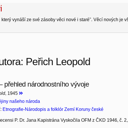
i
 který vynáší ze své zásoby věci nové i staré". Věcí nových je 
utora: Peřich Leopold
– přehled národnostního vývoje
old
, 1945
jiny našeho národa
í:
Etnografie-Národopis a folklór Zemí Koruny české
ecensi P. Dr. Jana Kapistrána Vyskočila OFM z ČKD 1946, č. 2, 