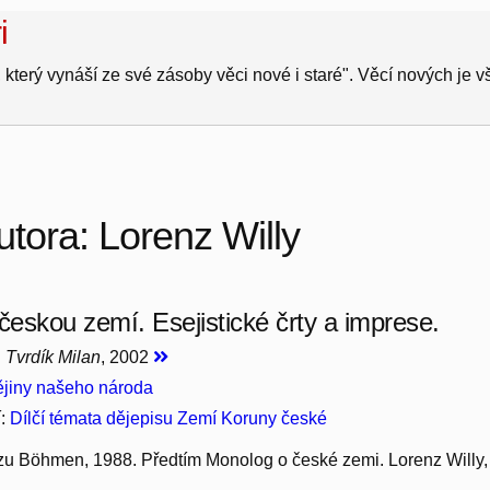
i
 který vynáší ze své zásoby věci nové i staré". Věcí nových je 
utora: Lorenz Willy
 českou zemí. Esejistické črty a imprese.
, Tvrdík Milan
, 2002
jiny našeho národa
í:
Dílčí témata dějepisu Zemí Koruny české
 zu Böhmen, 1988. Předtím Monolog o české zemi. Lorenz Willy