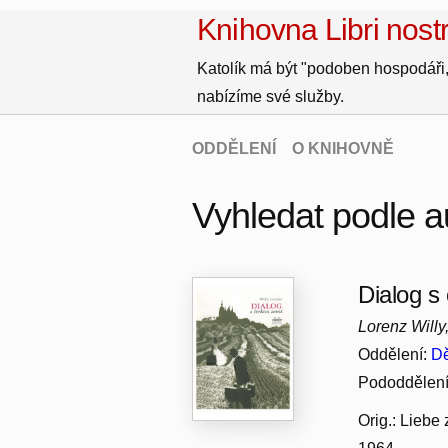
Knihovna Libri nostr
Katolík má být "podoben hospodáři,
nabízíme své služby.
ODDĚLENÍ
O KNIHOVNĚ
Vyhledat podle a
Dialog s
Lorenz Willy
Oddělení:
Dě
Pododdělen
Orig.: Liebe