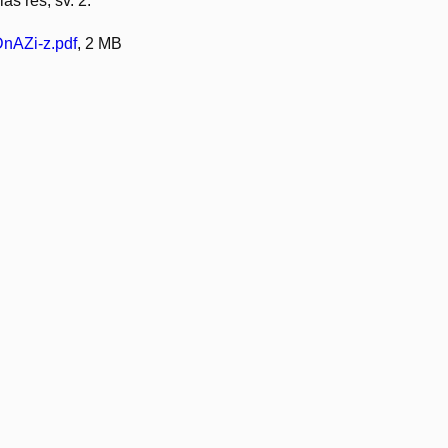
as res, sv. 2.
AZi-z.pdf
, 2 MB