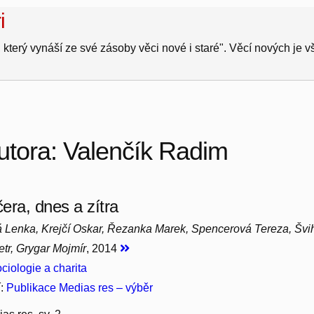
i
 který vynáší ze své zásoby věci nové i staré". Věcí nových je 
utora: Valenčík Radim
era, dnes a zítra
 Lenka, Krejčí Oskar, Řezanka Marek, Spencerová Tereza, Švih
tr, Grygar Mojmír
, 2014
ciologie a charita
í:
Publikace Medias res – výběr