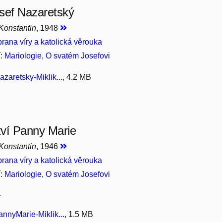
sef Nazaretský
 Konstantin
, 1948
rana víry a katolická věrouka
í:
Mariologie, O svatém Josefovi
zaretsky-Miklik...
, 4.2 MB
ví Panny Marie
 Konstantin
, 1946
rana víry a katolická věrouka
í:
Mariologie, O svatém Josefovi
.
nnyMarie-Miklik...
, 1.5 MB