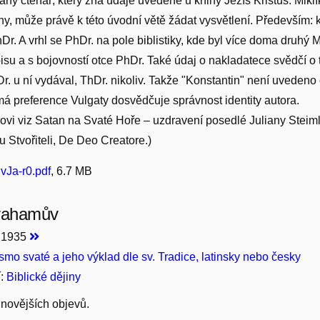
aný čtenář, který zná údaje uvedené u knihy Ježíš Kristus. Mikl
iny, může právě k této úvodní větě žádat vysvětlení. Především: 
Dr. A vrhl se PhDr. na pole biblistiky, kde byl více doma druhý M
su a s bojovností otce PhDr. Také údaj o nakladatece svědčí o t
r. u ní vydával, ThDr. nikoliv. Takže "Konstantin" není uvedeno
 preference Vulgaty dosvědčuje správnost identity autora.
rovi viz Satan na Svaté Hoře – uzdravení posedlé Juliany Steim
 Stvořiteli, De Deo Creatore.)
vJa-r0.pdf
, 6.7 MB
brahamův
, 1935
smo svaté a jeho výklad dle sv. Tradice, latinsky nebo česky
í:
Biblické dějiny
jnovějších objevů.