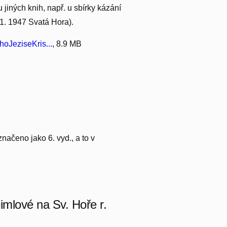
u jiných knih, např. u sbírky kázání
 11. 1947 Svatá Hora).
JeziseKris...
, 8.9 MB
značeno jako 6. vyd., a to v
imlové na Sv. Hoře r.