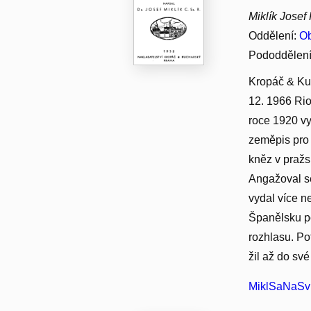
Miklík Josef
Oddělení:
Ob
Pododdělen
Kropáč & Kuc
12. 1966 Rio
roce 1920 vy
zeměpis pro 
kněz v pražsk
Angažoval se
vydal více n
Španělsku po
rozhlasu. Po
žil až do své
MiklSaNaSvH