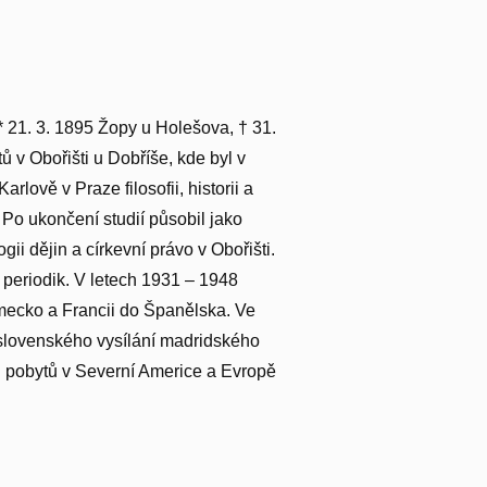
* 21. 3. 1895 Žopy u Holešova, † 31.
ů v Obořišti u Dobříše, kde byl v
lově v Praze filosofii, historii a
 Po ukončení studií působil jako
gii dějin a církevní právo v Obořišti.
h periodik. V letech 1931 – 1948
mecko a Francii do Španělska. Ve
 slovenského vysílání madridského
ch pobytů v Severní Americe a Evropě