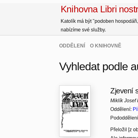
Knihovna Libri nostr
Katolík má být "podoben hospodáři,
nabízíme své služby.
ODDĚLENÍ
O KNIHOVNĚ
Vyhledat podle au
Zjevení 
Miklík Josef
Oddělení:
Pí
Pododdělen
Přeložil [z 