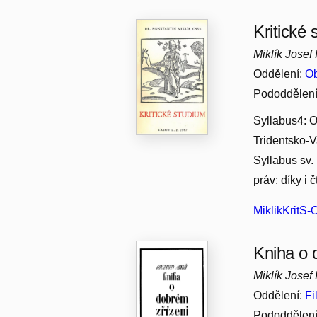
Kritické
Miklík Josef
Oddělení:
Ob
Pododdělen
Syllabus4: O
Tridentsko-V
Syllabus sv.
práv; díky i 
MiklikKritS
Kniha o 
Miklík Josef
Oddělení:
Fi
Pododdělen