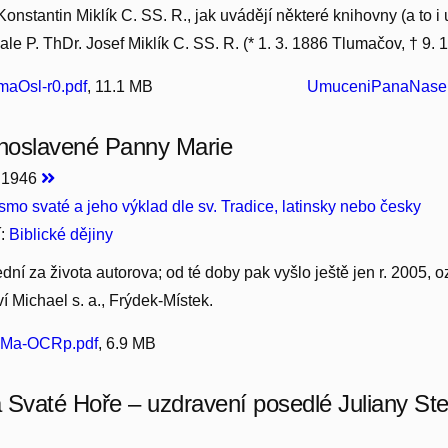
onstantin Miklík C. SS. R., jak uvádějí některé knihovny (a to i 
 ale P. ThDr. Josef Miklík C. SS. R. (* 1. 3. 1886 Tlumačov, † 9.
maOsl-r0.pdf
, 11.1 MB
UmuceniPanaNaseho
ahoslavené Panny Marie
, 1946
smo svaté a jeho výklad dle sv. Tradice, latinsky nebo česky
í:
Biblické dějiny
ední za života autorova; od té doby pak vyšlo ještě jen r. 2005, o
í Michael s. a., Frýdek-Místek.
lPMa-OCRp.pdf
, 6.9 MB
 Svaté Hoře – uzdravení posedlé Juliany Ste