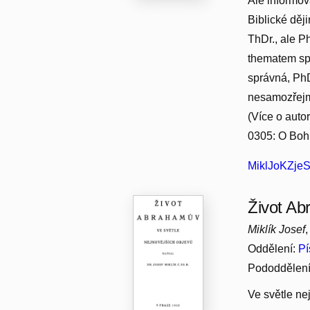
Ale informov
Biblické děj
ThDr., ale Ph
thematem spi
správná, PhD
nesamozřejmá
(Více o auto
0305: O Bohu
MiklJoKZjeS
Život A
Miklík Josef
Oddělení:
Pí
Pododdělen
Ve světle ne