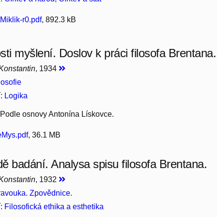
Miklik-r0.pdf
, 892.3 kB
ti myšlení. Doslov k práci filosofa Brentana.
 Konstantin
, 1934
losofie
í:
Logika
. Podle osnovy Antonína Lískovce.
eMys.pdf
, 36.1 MB
ě badání. Analysa spisu filosofa Brentana.
 Konstantin
, 1932
avouka. Zpovědnice.
í:
Filosofická ethika a esthetika