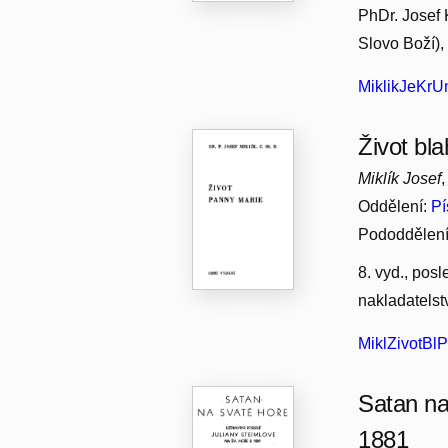
PhDr. Josef K
Slovo Boží),
MiklikJeKrU
Život bl
Miklík Josef
Oddělení:
Pí
Pododdělen
8. vyd., posl
nakladatelstv
MiklZivotB
Satan na
1881