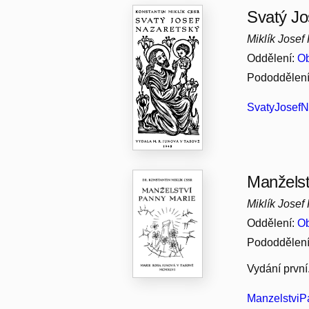
Svatý Jo
Miklík Josef
Oddělení:
Ob
Pododdělen
SvatyJosefNa
Manželst
Miklík Josef
Oddělení:
Ob
Pododdělen
Vydání první
ManzelstviPa