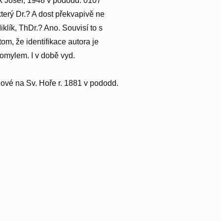
ík Josef, 1948 v pododd. 0107
který Dr.? A dost překvapivě ne
iklík, ThDr.? Ano. Souvisí to s
om, že identifikace autora je
 omylem. I v době vyd.
lové na Sv. Hoře r. 1881 v pododd.