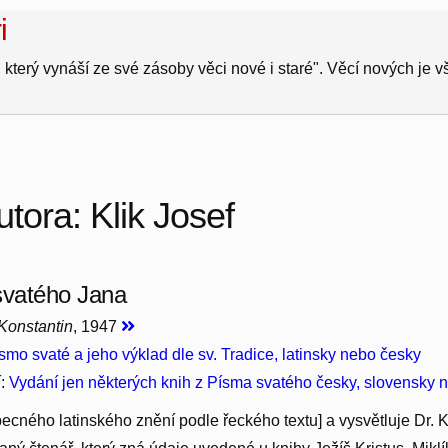
i
 který vynáší ze své zásoby věci nové i staré". Věcí nových je 
tora: Klik Josef
svatého Jana
 Konstantin
, 1947
smo svaté a jeho výklad dle sv. Tradice, latinsky nebo česky
í:
Vydání jen některých knih z Písma svatého česky, slovensky n
obecného latinského znění podle řeckého textu] a vysvětluje Dr. K