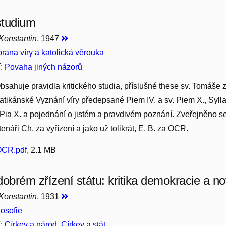
 studium
 Konstantin
, 1947
rana víry a katolická věrouka
í:
Povaha jiných názorů
bsahuje pravidla kritického studia, příslušné these sv. Tomáše 
atikánské Vyznání víry předepsané Piem IV. a sv. Piem X., Sylla
 Pia X. a pojednání o jistém a pravdivém poznání. Zveřejněno 
čtenáři Ch. za vyřízení a jako už tolikrát, E. B. za OCR.
-OCR.pdf
, 2.1 MB
dobrém zřízení státu: kritika demokracie a no
 Konstantin
, 1931
losofie
í:
Církev a národ, Církev a stát