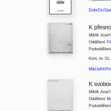
DobrZrizStat
K přesnos
Miklík Josef
Oddělení:
Fi
Pododdělen
Kurs, sv. 31
MiklJoKKPr
K svobod
Miklík Josef
Oddělení:
Mr
Pododdělen