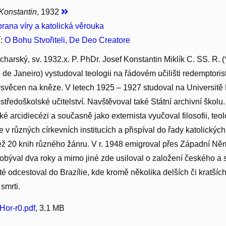
 Konstantin
, 1932
rana víry a katolická věrouka
í:
O Bohu Stvořiteli, De Deo Creatore
harský, sv. 1932.x. P. PhDr. Josef Konstantin Miklík C. SS. R. (
 de Janeiro) vystudoval teologii na řádovém učilišti redemptorist
svěcen na kněze. V letech 1925 – 1927 studoval na Universitě Kar
středoškolské učitelství. Navštěvoval také Státní archivní školu.
é arcidiecézi a současně jako externista vyučoval filosofii, teolo
 v různých církevních institucích a přispíval do řady katolickýc
ež 20 knih různého žánru. V r. 1948 emigroval přes Západní Ně
býval dva roky a mimo jiné zde usiloval o založení českého a
té odcestoval do Brazílie, kde kromě několika delších či kratší
 smrti.
or-r0.pdf
, 3.1 MB