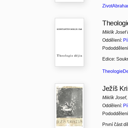
ZivotAbraham
Theologi
Miklík Josef
Oddělení:
Pí
Pododdělen
Edice: Soukr
TheologieDej
Ježíš Kr
Miklík Josef
Oddělení:
Pí
Pododdělen
První část d