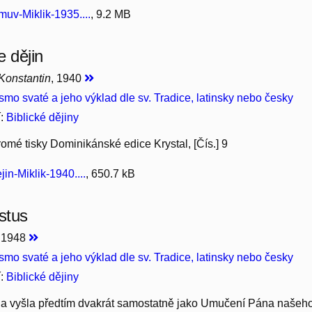
uv-Miklik-1935....
, 9.2 MB
e dějin
 Konstantin
, 1940
smo svaté a jeho výklad dle sv. Tradice, latinsky nebo česky
í:
Biblické dějiny
omé tisky Dominikánské edice Krystal, [Čís.] 9
in-Miklik-1940....
, 650.7 kB
istus
, 1948
smo svaté a jeho výklad dle sv. Tradice, latinsky nebo česky
í:
Biblické dějiny
íla vyšla předtím dvakrát samostatně jako Umučení Pána našeho 