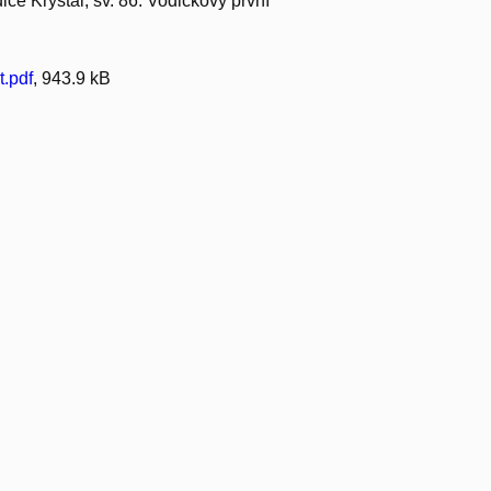
ice Krystal, sv. 86. Vodičkovy první
t.pdf
, 943.9 kB