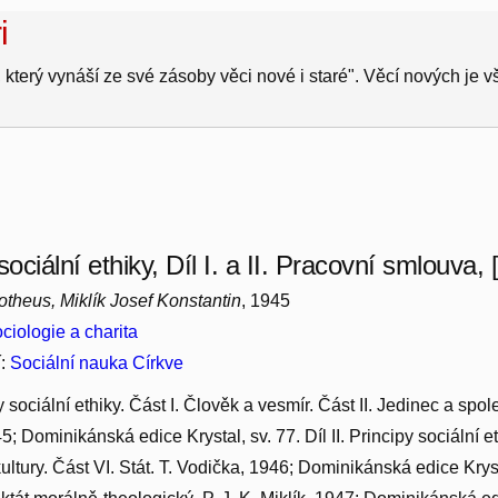
i
 který vynáší ze své zásoby věci nové i staré". Věcí nových je 
sociální ethiky, Díl I. a II. Pracovní smlouva, [D
theus, Miklík Josef Konstantin
, 1945
ciologie a charita
í:
Sociální nauka Církve
py sociální ethiky. Část I. Člověk a vesmír. Část II. Jedinec a spol
; Dominikánská edice Krystal, sv. 77. Díl II. Principy sociální e
kultury. Část VI. Stát. T. Vodička, 1946; Dominikánská edice Krystal