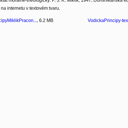
ktát morálně-theologický. P. J. K. Miklík, 1947; Dominikánská ed
 na internetu v textovém tvaru.
ipyMiklikPracon...
, 6.2 MB
VodickaPrincipy-tex