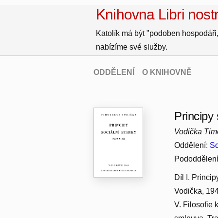
Knihovna Libri nostr
Katolík má být "podoben hospodáři,
nabízíme své služby.
ODDĚLENÍ
O KNIHOVNĚ
Principy 
Vodička Timo
Oddělení:
So
Pododdělen
Díl I. Princi
Vodička, 1945
V. Filosofie 