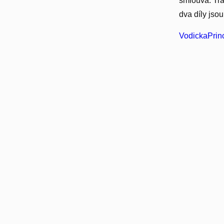
smlouva. Tra
dva díly jsou
VodickaPrinc