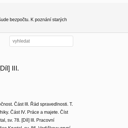
všude bezpočtu. K poznání starých
íl] III.
ečnost. Část III. Řád spravedlnosti. T.
thiky. Část IV. Práce a majete. Číst
, sv. 78. [Díl] III. Pracovní