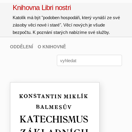
Knihovna Libri nostri
Katolík má být "podoben hospodáři, který vynáší ze své
zásoby věci nové i staré". Věcí nových je všude
bezpočtu. K poznání starých nabízíme své služby.
ODDĚLENÍ
O KNIHOVNĚ