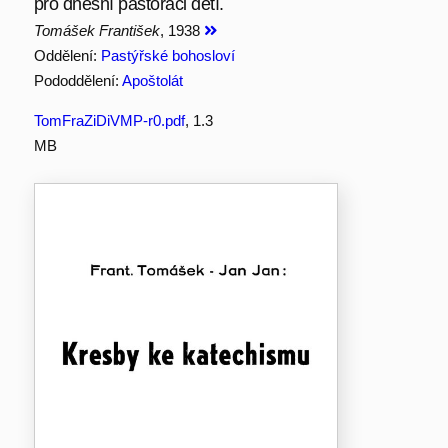
pro dnešní pastoraci dětí.
Tomášek František
, 1938
Oddělení:
Pastýřské bohosloví
Pododdělení:
Apoštolát
TomFraZiDiVMP-r0.pdf
, 1.3
MB