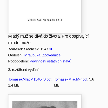
Mladý muž se dívá do života. Pro dospívající
mladé muže
Tomášek František
, 1947
Oddělení:
Mravouka. Zpovědnice.
Pododdělení:
Povinnosti ostatních stavů
3. rozšířené vydání.
TomasekMladM1946-r0.pdf
,
TomasekMladM-r.pdf
, 5.6
1.4 MB
MB