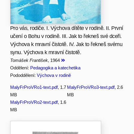
Pro vás, rodiče. I. Výchova dítěte v rodině. II. První
učení o Bohu v rodině. III. Jak to řekneš své dceři.
Výchova k mravní čistotě. IV. Jak to řekneš svému
synu. Výchova k mravní čistotě.
Tomášek František
, 1964
Oddělení:
Pedagogika a katechetika
Pododdělení:
Výchova v rodině
MalyFrProVRo1-text.pdf
, 1.7
MalyFrProVRo3-text.pdf
, 2.6
MB
MB
MalyFrProVRo2-text.pdf
, 1.6
MB