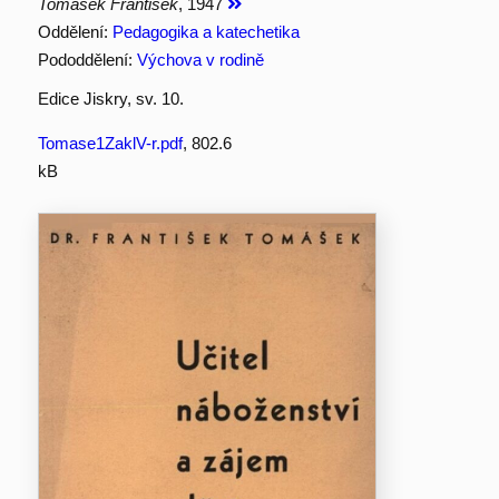
Tomášek František
, 1947
Oddělení:
Pedagogika a katechetika
Pododdělení:
Výchova v rodině
Edice Jiskry, sv. 10.
Tomase1ZaklV-r.pdf
, 802.6
kB