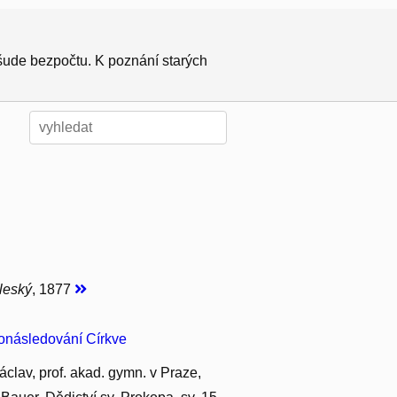
všude bezpočtu. K poznání starých
aleský
, 1877
ronásledování Církve
áclav, prof. akad. gymn. v Praze,