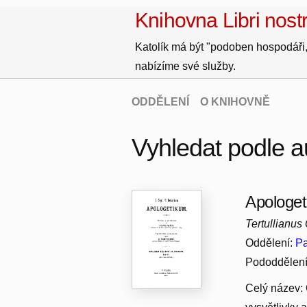
Knihovna Libri nostr
Katolík má být "podoben hospodáři,
nabízíme své služby.
ODDĚLENÍ
O KNIHOVNĚ
Vyhledat podle a
Apologe
Tertullianus
Oddělení:
Pa
Pododdělen
Celý název: 