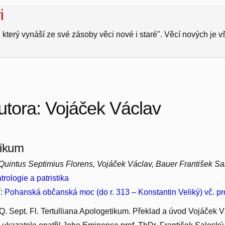
i
 který vynáší ze své zásoby věci nové i staré". Věcí nových je 
utora: Vojáček Václav
tikum
 Quintus Septimius Florens, Vojáček Václav, Bauer František S
trologie a patristika
í:
Pohanská občanská moc (do r. 313 – Konstantin Veliký) vč. p
Q. Sept. Fl. Tertulliana Apologetikum. Překlad a úvod Vojáček V