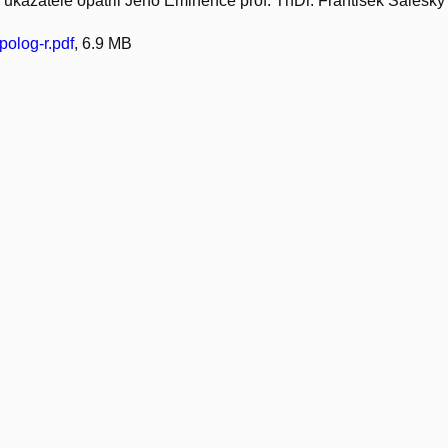
a ukazatele opatřil Jeho Eminence prof. ThDr. František Saleský 
olog-r.pdf
, 6.9 MB