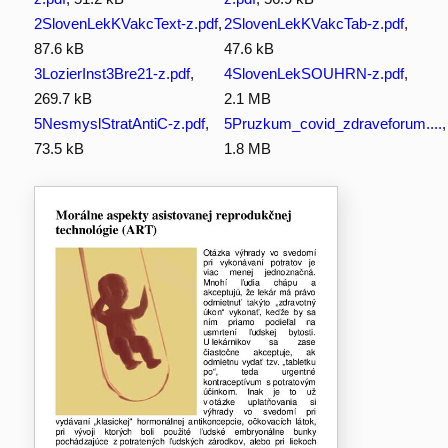
2SlovenLekKVakcText-z.pdf
,
2SlovenLekKVakcTab-z.pdf
,
87.6 kB
47.6 kB
3LozierInst3Bre21-z.pdf
,
4SlovenLekSOUHRN-z.pdf
,
269.7 kB
2.1 MB
5NesmyslStratAntiC-z.pdf
,
5Pruzkum_covid_zdraveforum....
,
73.5 kB
1.8 MB