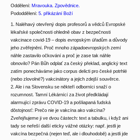
Oddělení:
Mravouka. Zpovědnice.
Pododdělení:
5. přikázání Boží
1. Naléhavý otevřený dopis profesorů a vědců Evropské
lékařské společnosti ohledně obav z bezpečnosti
vakcinace covid-19 – dopis evropským úřadům a důvody
jeho zvěřejnění. Proč mnoho západoevropských zemí
náhle zastavilo očkování a proč je zase tak náhle
obnovilo? Pán Bůh odplať za český překlad, anglický text
zatím ponecháváme jako corpus delicti pro české potrhlé
(nebo zlovolné?) vakcinátory a jejich zdejší souvěrce.
2. Ale i na Slovensku se někteří odborníci snaží o
rozumnost. Tamní Lékárnící za život předkládají
alarmující zprávu COVID-19 a pošliapaná ľudská
dôstojnosť: Prečo nie je vakcína ako vakcína?
Zveřejňujeme ji ve dvou částech: text a tabulku, i když ani
tady se neřeší další eticky vážné otázky: např. jestli je
vakcína bezpečná (nejen teď, ale i dlouhodobě) a jestli jde