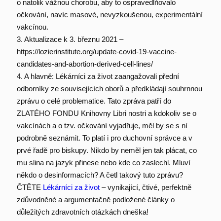
o natolik vážnou chorobu, aby to ospravedlňovalo
očkování, navíc masové, nevyzkoušenou, experimentální
vakcínou.
3. Aktualizace k 3. březnu 2021 –
https://lozierinstitute.org/update-covid-19-vaccine-
candidates-and-abortion-derived-cell-lines/
4. A hlavně: Lékárníci za život zaangažovali přední
odborníky ze souvisejících oborů a předkládají souhrnnou
zprávu o celé problematice. Tato zpráva patří do
ZLATÉHO FONDU Knihovny Libri nostri a kdokoliv se o
vakcínách a o tzv. očkování vyjadřuje, měl by se s ní
podrobně seznámit. To platí i pro duchovní správce a v
prvé řadě pro biskupy. Nikdo by neměl jen tak plácat, co
mu slina na jazyk přinese nebo kde co zaslechl. Mluví
někdo o desinformacích? A četl takový tuto zprávu?
ČTĚTE
Lékárníci za život
– vynikající, čtivé, perfektně
zdůvodněné a argumentačně podložené články o
důležitých zdravotních otázkách dneška!