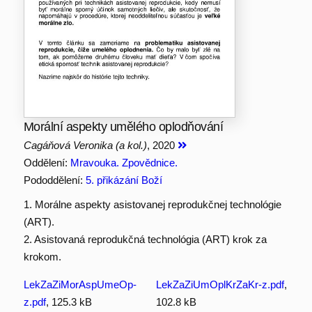
Morální aspekty umělého oplodňování
Cagáňová Veronika (a kol.)
, 2020
Oddělení:
Mravouka. Zpovědnice.
Pododdělení:
5. přikázání Boží
1. Morálne aspekty asistovanej reprodukčnej technológie
(ART).
2. Asistovaná reprodukčná technológia (ART) krok za
krokom.
LekZaZiMorAspUmeOp-
LekZaZiUmOplKrZaKr-z.pdf
,
z.pdf
, 125.3 kB
102.8 kB