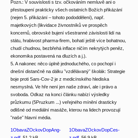
Pozn.: V souvislosti s tzv. očkováním nemluvě ani o
přestoupení prakticky všech ostatních Božích přikázání
(nejen 5. přikázání – tohoto pododdělení), např.
majetkových (likvidace živnostníků ve prospěch
koncernů, obrovské bujení všestranné závislosti lidí na
státu, hrabivost pharma-firem, bohatí ještě více bohatnou,
chudí chudnou, bezbřehá inflace ničím nekrytých peněz,
ekonomika postavená na dluzích a j.).
5. A nakonec něco úplně jednoduchého, co pochopí i
dnešní distančně na dálku "vzdělávaný" školák: Strategie
boje proti Sars-Cov-2 je z medicínského hlediska
nesmyslná. Ve hře není jen naše zdraví, ale i právo a
svoboda. Odkaz na konci článku nabízí výsledky
průzkumu (5Pruzkum ...) veřejného mínění drasticky
odlišné od mediální masáže, kterou na lidech provozují
"naše" hlavní média.
1ObavaZOckovDopAng-
1ObavaZOckovDopCes-
z.pdf
, 51.2 kB
z.pdf
, 56.9 kB