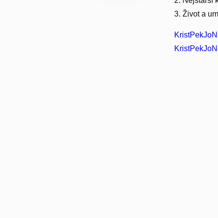
2. Nejstarší
3. Život a u
KristPekJoN
KristPekJoN