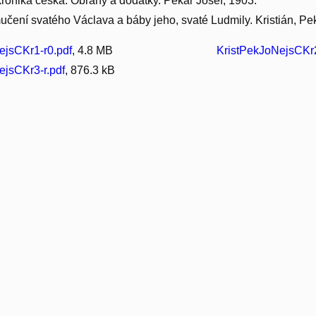
 kronika česká. Obrany a dodatky. Pekař Josef, 1903.
mučení svatého Václava a báby jeho, svaté Ludmily. Kristián, Pe
ejsCKr1-r0.pdf
, 4.8 MB
KristPekJoNejsCKr2
ejsCKr3-r.pdf
, 876.3 kB