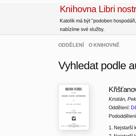
Knihovna Libri nostr
Katolík má být "podoben hospodáři,
nabízíme své služby.
ODDĚLENÍ
O KNIHOVNĚ
Vyhledat podle au
Křišťano
Kristián, Pe
Oddělení:
Dě
Pododdělen
1. Nejstarší