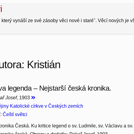
i
 který vynáší ze své zásoby věci nové i staré". Věcí nových je 
tora: Kristián
va legenda – Nejstarší česká kronika.
kař Josef
, 1903
jiny Katolické církve v Českých zemích
í:
Čeští světci
 kronika Česká. Ku kritice legend o sv. Ludmile, sv. Václavu a sv