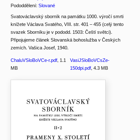
Pododdělení:
Slované
Svatováclavský sborník na památku 1000. výročí smrti
knížete Václava Svatého, VIII. str. 401 – 455 (celý tento
svazek Sborníku je v pododd. 1503: Čeští světci).
Připojujeme článek Slovanská bohoslužba v Českých
zemích. Vašica Josef, 1940.
ChaluVSloBoVCe-r.pdf
, 1.1
VasiJSloBoVCsZe-
MB
150dpi.pdf
, 4.3 MB