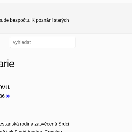
všude bezpočtu. K poznání starých
arie
ovu.
936
křesťanská rodina zasvěcená Srdci