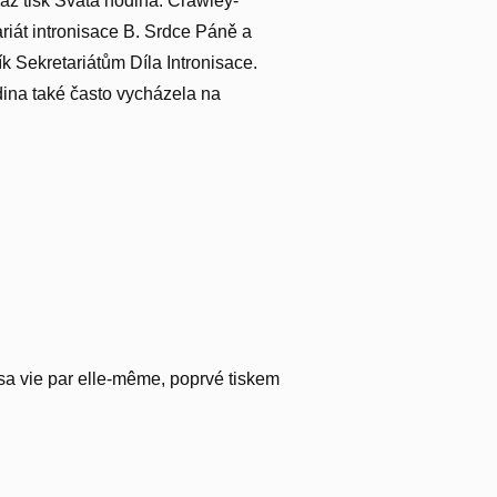
 až tisk Svatá hodina. Crawley-
ariát intronisace B. Srdce Páně a
ík Sekretariátům Díla Intronisace.
dina také často vycházela na
 sa vie par elle-même, poprvé tiskem