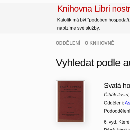
Knihovna Libri nostr
Katolík má být "podoben hospodáři,
nabízíme své služby.
ODDĚLENÍ
O KNIHOVNĚ
Vyhledat podle a
Svatá ho
Čihák Josef
Oddělení:
As
Pododdělen
6. vyd. Kter