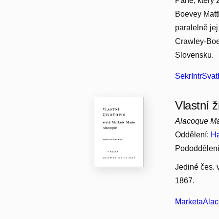
Páně, který 
Boevey Matth
paralelně je
Crawley-Boev
Slovensku.
SekrIntrSva
Vlastní 
Alacoque Mar
Oddělení:
Ha
Pododdělen
Jediné čes. 
1867.
MarketaAlac