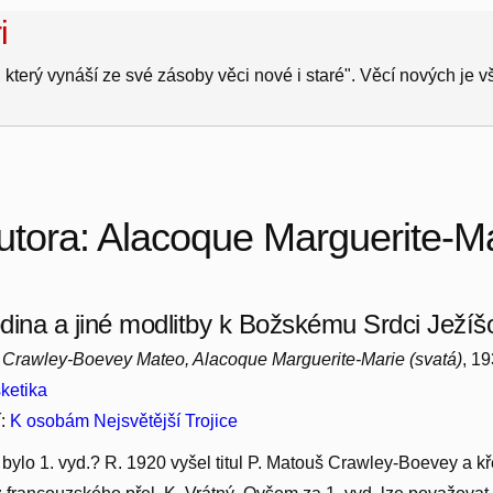
i
 který vynáší ze své zásoby věci nové i staré". Věcí nových je 
utora: Alacoque Marguerite-M
dina a jiné modlitby k Božskému Srdci Ježíš
, Crawley-Boevey Mateo, Alacoque Marguerite-Marie (svatá)
, 1
ketika
í:
K osobám Nejsvětější Trojice
é bylo 1. vyd.? R. 1920 vyšel titul P. Matouš Crawley-Boevey a 