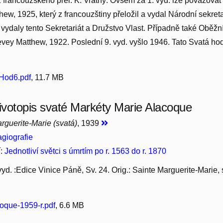
z francouzského přel. K. Vrátný. Ovšem za 1. vyd. lze považovat
ew, 1925, který z francouzštiny přeložil a vydal Národní sekret
j vydaly tento Sekretariát a Družstvo Vlast. Případně také Oběžn
ey Matthew, 1922. Poslední 9. vyd. vyšlo 1946. Tato Svatá ho
tHod6.pdf
, 11.7 MB
životopis svaté Markéty Marie Alacoque
guerite-Marie (svatá)
, 1939
giografie
í:
Jednotliví světci s úmrtím po r. 1563 do r. 1870
vyd. :Edice Vinice Páně, Sv. 24. Orig.: Sainte Marguerite-Marie,
oque-1959-r.pdf
, 6.6 MB