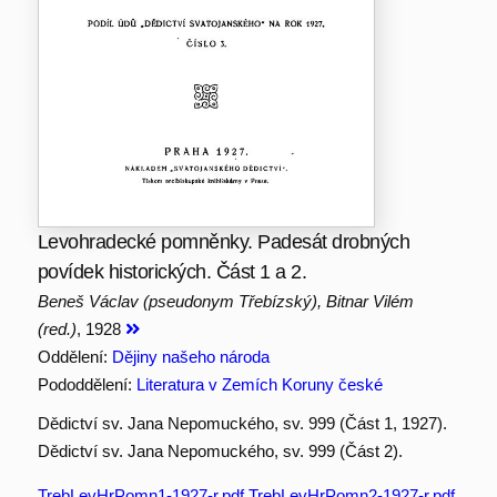
Levohradecké pomněnky. Padesát drobných
povídek historických. Část 1 a 2.
Beneš Václav (pseudonym Třebízský), Bitnar Vilém
(red.)
, 1928
Oddělení:
Dějiny našeho národa
Pododdělení:
Literatura v Zemích Koruny české
Dědictví sv. Jana Nepomuckého, sv. 999 (Část 1, 1927).
Dědictví sv. Jana Nepomuckého, sv. 999 (Část 2).
TrebLevHrPomn1-1927-r.pdf
,
TrebLevHrPomn2-1927-r.pdf
,