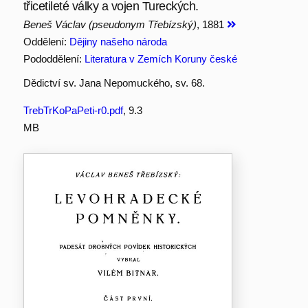
třicetileté války a vojen Tureckých.
Beneš Václav (pseudonym Třebízský)
, 1881
Oddělení:
Dějiny našeho národa
Pododdělení:
Literatura v Zemích Koruny české
Dědictví sv. Jana Nepomuckého, sv. 68.
TrebTrKoPaPeti-r0.pdf
, 9.3
MB