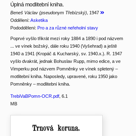
Úplná modlitební kniha.
Beneš Václav (pseudonym Třebízský)
, 1947
Oddělení:
Asketika
Pododdělení:
Pro a za různé neřeholní stavy
Poprvé vyšlo třikrát mezi roky 1884 a 1890 i pod názvem
... ve vínek božský, dále roku 1940 (Vyšehrad) a ještě
1940 a 1941 (Kropáč & Kucharský, sv. 1940.x.). R. 1947
vyšlo dvakrát, jednak Bohuslav Rupp, mimo edice, a ve
Vimperku pod názvem Pomněnky ve vínek spletený –
motlitební kniha. Naposledy, upravené, roku 1950 jako
Pomněnky – modlitební kniha.
TrebiVaBPomn-OCR.pdf
, 6.1
MB