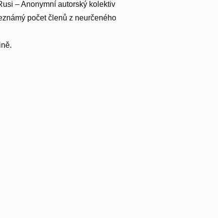
 Rusi – Anonymní autorský kolektiv
neznámý počet členů z neurčeného
ině.