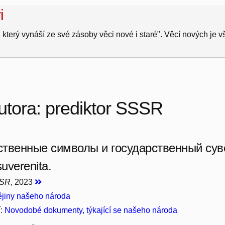
i
 který vynáší ze své zásoby věci nové i staré". Věcí nových je 
utora: prediktor SSSR
ственные символы и государственный суве
suverenita.
SSR
, 2023
jiny našeho národa
í:
Novodobé dokumenty, týkající se našeho národa