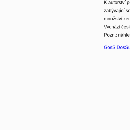
K autorství 
zabývající 
množství zem
Vychází česk
Pozn.: náhle
GosSiDosSu