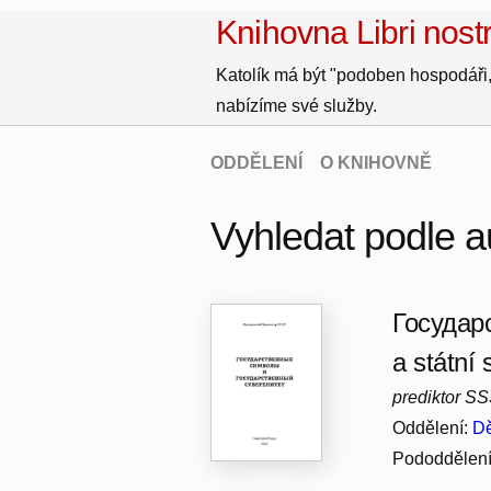
Knihovna Libri nostr
Katolík má být "podoben hospodáři,
nabízíme své služby.
ODDĚLENÍ
O KNIHOVNĚ
Vyhledat podle a
Государ
a státní 
prediktor S
Oddělení:
Dě
Pododdělen