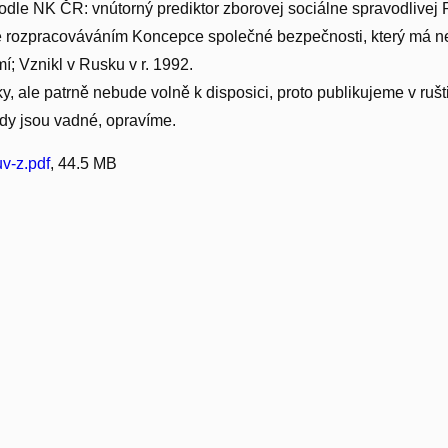
podle NK ČR: vnútorný prediktor zborovej sociálne spravodlivej
se rozpracováváním Koncepce společné bezpečnosti, který má 
í; Vznikl v Rusku v r. 1992.
y, ale patrně nebude volně k disposici, proto publikujeme v rušt
dy jsou vadné, opravíme.
v-z.pdf
, 44.5 MB