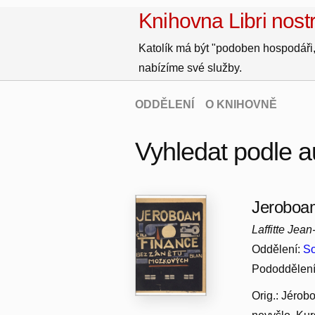
Knihovna Libri nostr
Katolík má být "podoben hospodáři,
nabízíme své služby.
ODDĚLENÍ
O KNIHOVNĚ
Vyhledat podle au
Jeroboam
Laffitte Jean
Oddělení:
So
Pododdělen
Orig.: Jéro