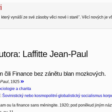
i
 který vynáší ze své zásoby věci nové i staré". Věcí nových je 
tora: Laffitte Jean-Paul
 čili Finance bez zánětu blan mozkových.
-Paul
, 1925
ciologie a charita
í:
Šovinistický nebo kosmopolitní-globalistický socialismus korp
boam ou la finance sans méningite. 1920; pod poněkud jiným ná