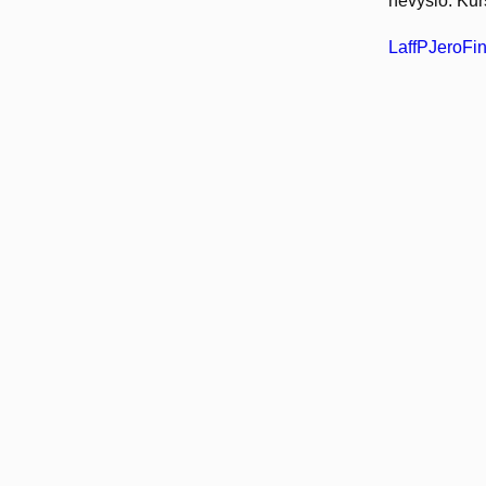
nevyšlo. Kurs
LaffPJeroFin