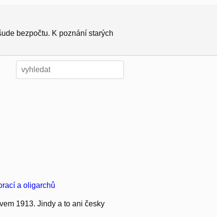
všude bezpočtu. K poznání starých
orací a oligarchů
zvem 1913. Jindy a to ani česky