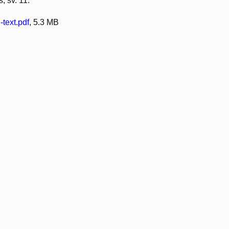
, sv. 11.
-text.pdf
, 5.3 MB