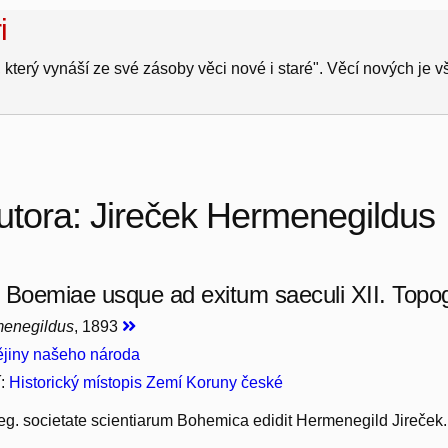
i
 který vynáší ze své zásoby věci nové i staré". Věcí nových je 
utora: Jireček Hermenegildus
 Boemiae usque ad exitum saeculi XII. Topogr
menegildus
, 1893
jiny našeho národa
í:
Historický místopis Zemí Koruny české
eg. societate scientiarum Bohemica edidit Hermenegild Jireček.