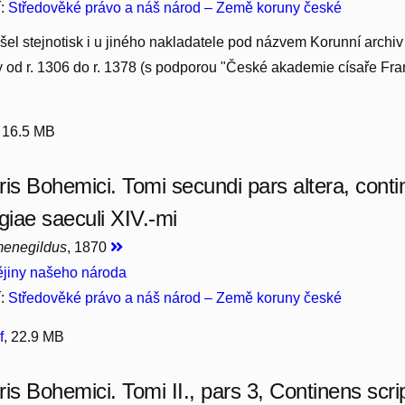
í:
Středověké právo a náš národ – Země koruny české
šel stejnotisk i u jiného nakladatele pod názvem Korunní archiv 
 od r. 1306 do r. 1378 (s podporou "České akademie císaře Fra
, 16.5 MB
ris Bohemici. Tomi secundi pars altera, conti
giae saeculi XIV.-mi
menegildus
, 1870
jiny našeho národa
í:
Středověké právo a náš národ – Země koruny české
f
, 22.9 MB
ris Bohemici. Tomi II., pars 3, Continens scr