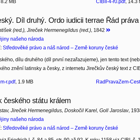
, 8.2 MB
CIBII-4-r0.pdf
, 14.3
eský. Díl druhý. Ordo iudicii terrae Řád prá
tišek (red.), Jireček Hermenegildus (red.)
, 1842
jiny našeho národa
í:
Středověké právo a náš národ – Země koruny české
ského, dílu druhého (díl první nezařazujeme), jen tento text (ne
ého znění latinsky a česky, z internetu Jirečkův český text z CIB
m-r.pdf
, 1.9 MB
RadPravaZem-Ceste
 českého státu králem
stav, Jireček Hermenegildus, Doskočil Karel, Goll Jaroslav
, 19
jiny našeho národa
í:
Středověké právo a náš národ – Země koruny české
iz Friedrich I, č. 84 a 85, str. 90 až 92. K roku 1158 viz CIBI, č. 