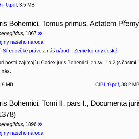
i-r0.pdf
, 3.5 MB
ris Bohemici. Tomus primus, Aetatem Přemy
menegildus
, 1867
jiny našeho národa
í:
Středověké právo a náš národ – Země koruny české
ri nostri zajímají u Codex juris Bohemici jen sv. 1 a 2 (s částmi
 nás.
7.9 MB
CIBI-r0.pdf
, 38.2 M
is Bohemici. Tomi II. pars I., Documenta juri
1378)
menegildus
, 1896
jiny našeho národa