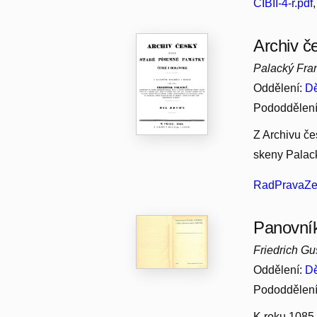
CIBII-4-r.pdf
Archiv č
Palacký Fran
Oddělení:
Dě
Pododdělen
Z Archivu če
skeny Palack
RadPravaZe
Panovník
Friedrich Gu
Oddělení:
Dě
Pododdělen
K roku 1085 v