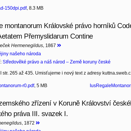
d-150dpi.pdf
, 8.3 MB
le montanorum Královské právo horníků Code
Aetatem Přemyslidarum Contine
Jireček Hermenegildus
, 1867
jiny našeho národa
í:
Středověké právo a náš národ – Země koruny české
I str. 265 až 435. Umisťujeme i nový text z adresy kuttna.sweb.c
ntanorum-r0.pdf
, 5 MB
IusRegaleMontanor
zemského zřízení v Koruně Království českéh
ého práva III. svazek I.
menegildus
, 1872