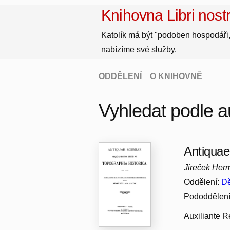
Knihovna Libri nostr
Katolík má být "podoben hospodáři,
nabízíme své služby.
ODDĚLENÍ
O KNIHOVNĚ
Vyhledat podle a
Antiquae
Jireček Her
Oddělení:
Dě
Pododdělen
Auxiliante R