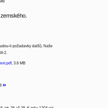
 MB
va zemského.
budou-li požadavky další). Naše
II-2.
xt.pdf
, 3.6 MB
38
16, str. 26 až 28. K roku 1204 viz