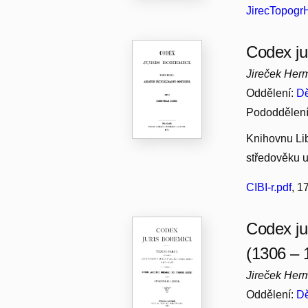
JirecTopogrH
Codex ju
Jireček Her
Oddělení:
Dě
Pododdělen
Knihovnu Lib
středověku u
CIBI-r.pdf
, 1
Codex jur
(1306 – 
Jireček Her
Oddělení:
Dě