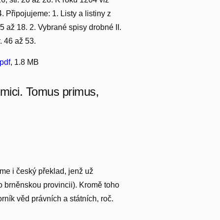
4. Připojujeme: 1. Listy a listiny z
5 až 18. 2. Vybrané spisy drobné II.
r. 46 až 53.
pdf
, 1.8 MB
emici. Tomus primus,
eme i český překlad, jenž už
o brněnskou provincii). Kromě toho
ník věd právních a státních, roč.