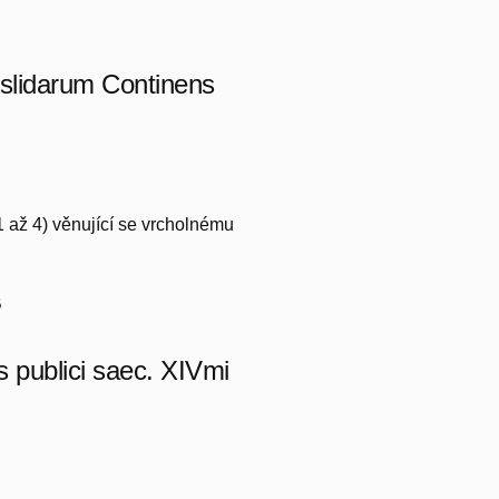
slidarum Continens
 1 až 4) věnující se vrcholnému
B
s publici saec. XIVmi