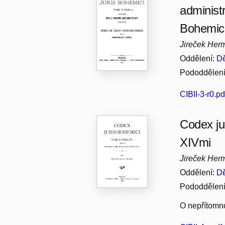
administ
Bohemic
Jireček Her
Oddělení:
Dě
Pododdělen
CIBII-3-r0.pd
Codex jur
XIVmi
Jireček Her
Oddělení:
Dě
Pododdělen
O nepřítomno