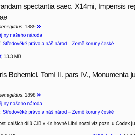
randam spectantia saec. X14mi, Impensis reg.
ae
menegildus
, 1889
jiny našeho národa
í:
Středověké právo a náš národ – Země koruny české
f
, 13.3 MB
is Bohemici. Tomi II. pars IV., Monumenta jur
menegildus
, 1898
jiny našeho národa
í:
Středověké právo a náš národ – Země koruny české
sti dalších dílů CIB v Knihovně Libri nostri viz pozn. u Codex 