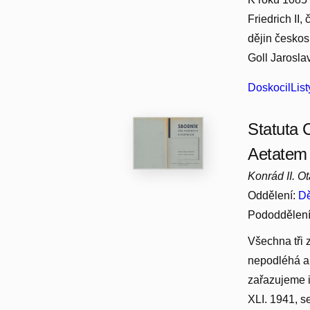
Friedrich II, 
dějin českos
Goll Jaroslav
DoskocilList
Statuta 
Aetatem
Konrád II. O
Oddělení:
Dě
Pododdělen
Všechna tři 
nepodléhá au
zařazujeme i
XLI. 1941, se