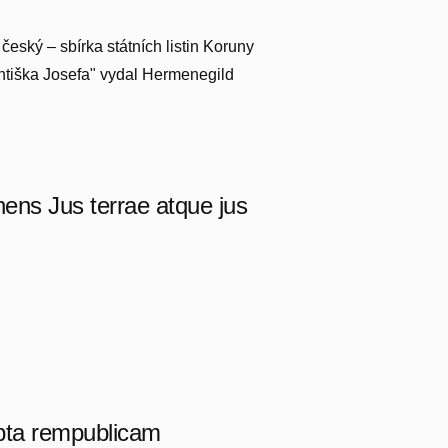
český – sbírka státních listin Koruny
ntiška Josefa" vydal Hermenegild
nens Jus terrae atque jus
ipta rempublicam