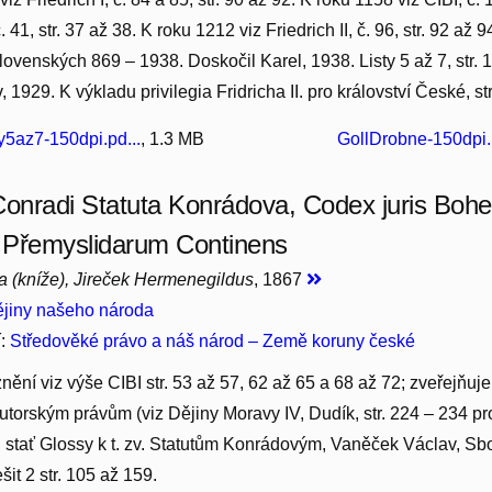
č. 41, str. 37 až 38. K roku 1212 viz Friedrich II, č. 96, str. 92 až 9
lovenských 869 – 1938. Doskočil Karel, 1938. Listy 5 až 7, str. 1
, 1929. K výkladu privilegia Fridricha II. pro království České, st
y5az7-150dpi.pd...
, 1.3 MB
GollDrobne-150dpi.
Conradi Statuta Konrádova, Codex juris Boh
 Přemyslidarum Continens
ta (kníže), Jireček Hermenegildus
, 1867
jiny našeho národa
í:
Středověké právo a náš národ – Země koruny české
znění viz výše CIBI str. 53 až 57, 62 až 65 a 68 až 72; zveřejňuj
torským právům (viz Dějiny Moravy IV, Dudík, str. 224 – 234 pr
 stať Glossy k t. zv. Statutům Konrádovým, Vaněček Václav, Sbor
šit 2 str. 105 až 159.