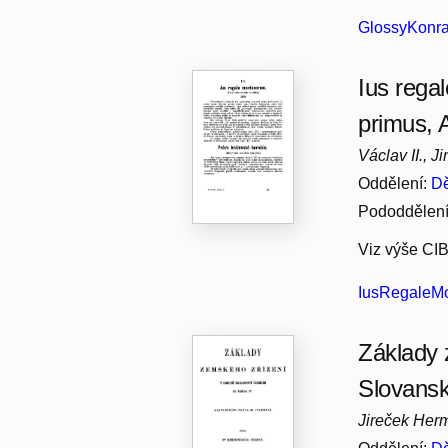
GlossyKonra
Ius rega
primus, 
Václav II., 
Oddělení:
Dě
Pododdělen
Viz výše CIB
IusRegaleMo
Základy 
Slovansk
Jireček Her