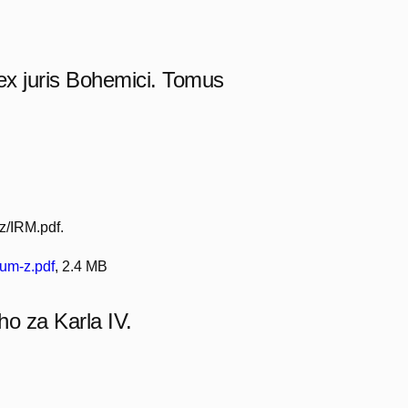
x juris Bohemici. Tomus
z/IRM.pdf.
um-z.pdf
, 2.4 MB
o za Karla IV.