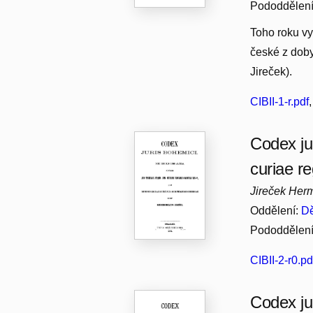
Pododdělen
Toho roku vy
české z doby
Jireček).
CIBII-1-r.pdf
Codex ju
curiae re
Jireček Her
Oddělení:
Dě
Pododdělen
CIBII-2-r0.pd
Codex ju