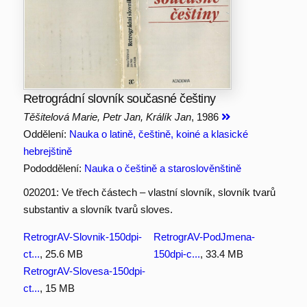
Retrográdní slovník současné češtiny
Těšitelová Marie, Petr Jan, Králík Jan
, 1986
Oddělení:
Nauka o latině, češtině, koiné a klasické
hebrejštině
Pododdělení:
Nauka o češtině a staroslověnštině
020201: Ve třech částech – vlastní slovník, slovník tvarů
substantiv a slovník tvarů sloves.
RetrogrAV-Slovnik-150dpi-
RetrogrAV-PodJmena-
ct...
, 25.6 MB
150dpi-c...
, 33.4 MB
RetrogrAV-Slovesa-150dpi-
ct...
, 15 MB