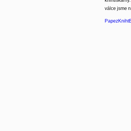
knihtiskárny.
válce jsme n
PapezKnihtB