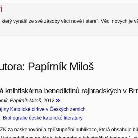
i
 který vynáší ze své zásoby věci nové i staré". Věcí nových je 
utora: Papírník Miloš
 knihtiskárna benediktinů rajhradských v Br
mír, Papírník Miloš
, 2012
jiny Katolické církve v Českých zemích
í:
Bibliografie české katolické literatury
 za naskenování a zpřístupnění publikace, která obsahuje bibli