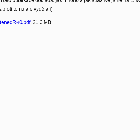
 I tato publikace dokládá, jak mnoho a jak strašlivě jsme na 1. s
aproti tomu ale vydělali).
enedR-r0.pdf
, 21.3 MB