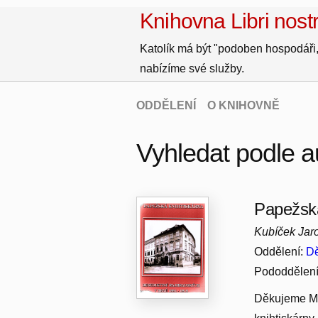
Knihovna Libri nostr
Katolík má být "podoben hospodáři,
nabízíme své služby.
ODDĚLENÍ
O KNIHOVNĚ
Vyhledat podle a
Papežská
Kubíček Jaro
Oddělení:
Dě
Pododdělen
Děkujeme MZK