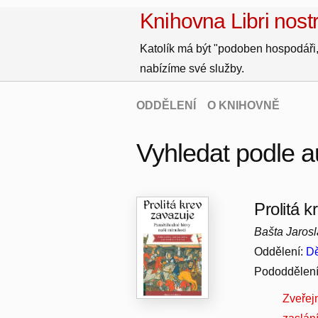
Knihovna Libri nostr
Katolík má být "podoben hospodáři,
nabízíme své služby.
ODDĚLENÍ
O KNIHOVNĚ
Vyhledat podle a
Prolitá 
Bašta Jarosl
Oddělení:
Dě
Pododdělen
Zveřej