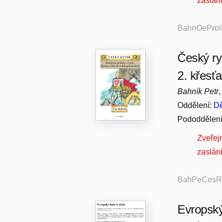
zaslán
BahnOeProlK
Český ry
2. křesť
Bahník Petr
Oddělení:
Dě
Pododdělen
Zveřej
zaslán
BahPeCesRyt
Evropsk