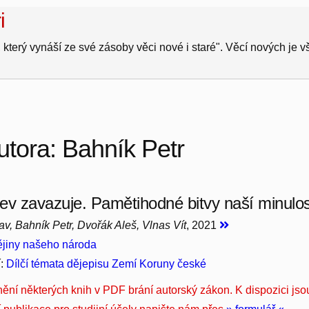
i
 který vynáší ze své zásoby věci nové i staré". Věcí nových je 
utora: Bahník Petr
krev zavazuje. Pamětihodné bitvy naší minulos
av, Bahník Petr, Dvořák Aleš, Vlnas Vít
, 2021
jiny našeho národa
í:
Dílčí témata dějepisu Zemí Koruny české
nění některých knih v PDF brání autorský zákon. K dispozici jso