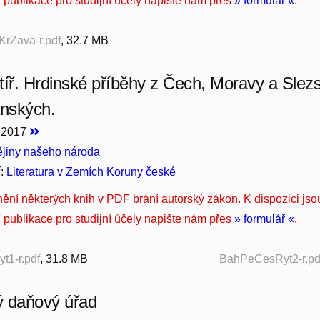
í publikace pro studijní účely napište nám přes
» formulář «
.
rZava-r.pdf
, 32.7 MB
tíř. Hrdinské příběhy z Čech, Moravy a Slez
anských.
, 2017
jiny našeho národa
í:
Literatura v Zemích Koruny české
nění některých knih v PDF brání autorský zákon. K dispozici jso
í publikace pro studijní účely napište nám přes
» formulář «
.
1-r.pdf
, 31.8 MB
BahPeCesRyt2-r.pd
ý daňový úřad