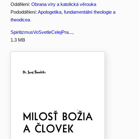
Oddělení:
Obrana víry a katolická věrouka
Pododdělení:
Apologetika, fundamentální theologie a
theodicea
SpiritizmusVoSvetleCelejPra...
,
1.3 MB