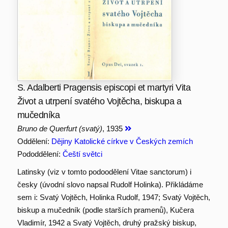
S. Adalberti Pragensis episcopi et martyri Vita
Život a utrpení svatého Vojtěcha, biskupa a
mučedníka
Bruno de Querfurt (svatý)
, 1935
Oddělení:
Dějiny Katolické církve v Českých zemích
Pododdělení:
Čeští světci
Latinsky (viz v tomto podoodělení Vitae sanctorum) i
česky (úvodní slovo napsal Rudolf Holinka). Přikládáme
sem i: Svatý Vojtěch, Holinka Rudolf, 1947; Svatý Vojtěch,
biskup a mučedník (podle starších pramenů), Kučera
Vladimír, 1942 a Svatý Vojtěch, druhý pražský biskup,