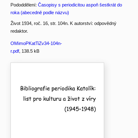
Pododdělení:
Časopisy s periodicitou aspoň šestkrát do
roka (abecedně podle názvu)
Život 1934, roč. 16, str. 104n. K autorství: odpovědný
redaktor.
OMimoPKatTiZv34-104n-
r.pdf
, 138.5 kB