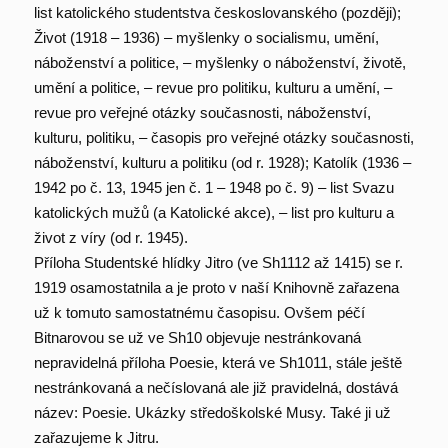
list katolického studentstva českoslovanského (později);
Život (1918 – 1936) – myšlenky o socialismu, umění,
náboženství a politice, – myšlenky o náboženství, životě,
umění a politice, – revue pro politiku, kulturu a umění, –
revue pro veřejné otázky současnosti, náboženství,
kulturu, politiku, – časopis pro veřejné otázky současnosti,
náboženství, kulturu a politiku (od r. 1928); Katolík (1936 –
1942 po č. 13, 1945 jen č. 1 – 1948 po č. 9) – list Svazu
katolických mužů (a Katolické akce), – list pro kulturu a
život z víry (od r. 1945).
Příloha Studentské hlídky Jitro (ve Sh1112 až 1415) se r.
1919 osamostatnila a je proto v naší Knihovně zařazena
už k tomuto samostatnému časopisu. Ovšem péčí
Bitnarovou se už ve Sh10 objevuje nestránkovaná
nepravidelná příloha Poesie, která ve Sh1011, stále ještě
nestránkovaná a nečíslovaná ale již pravidelná, dostává
název: Poesie. Ukázky středoškolské Musy. Také ji už
zařazujeme k Jitru.