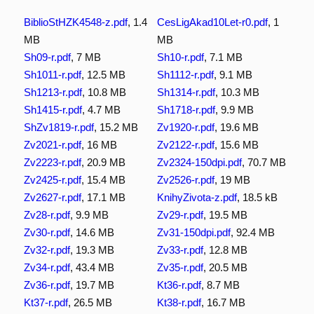
BiblioStHZK4548-z.pdf
, 1.4
CesLigAkad10Let-r0.pdf
, 1
MB
MB
Sh09-r.pdf
, 7 MB
Sh10-r.pdf
, 7.1 MB
Sh1011-r.pdf
, 12.5 MB
Sh1112-r.pdf
, 9.1 MB
Sh1213-r.pdf
, 10.8 MB
Sh1314-r.pdf
, 10.3 MB
Sh1415-r.pdf
, 4.7 MB
Sh1718-r.pdf
, 9.9 MB
ShZv1819-r.pdf
, 15.2 MB
Zv1920-r.pdf
, 19.6 MB
Zv2021-r.pdf
, 16 MB
Zv2122-r.pdf
, 15.6 MB
Zv2223-r.pdf
, 20.9 MB
Zv2324-150dpi.pdf
, 70.7 MB
Zv2425-r.pdf
, 15.4 MB
Zv2526-r.pdf
, 19 MB
Zv2627-r.pdf
, 17.1 MB
KnihyZivota-z.pdf
, 18.5 kB
Zv28-r.pdf
, 9.9 MB
Zv29-r.pdf
, 19.5 MB
Zv30-r.pdf
, 14.6 MB
Zv31-150dpi.pdf
, 92.4 MB
Zv32-r.pdf
, 19.3 MB
Zv33-r.pdf
, 12.8 MB
Zv34-r.pdf
, 43.4 MB
Zv35-r.pdf
, 20.5 MB
Zv36-r.pdf
, 19.7 MB
Kt36-r.pdf
, 8.7 MB
Kt37-r.pdf
, 26.5 MB
Kt38-r.pdf
, 16.7 MB