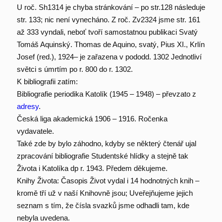
U roč. Sh1314 je chyba stránkování – po str.128 následuje
str. 133; nic není vynecháno. Z roč. Zv2324 jsme str. 161
až 333 vyndali, neboť tvoří samostatnou publikaci Svatý
Tomáš Aquinský. Thomas de Aquino, svatý, Pius XI., Krlín
Josef (red.), 1924– je zařazena v pododd. 1302 Jednotliví
světci s úmrtím po r. 800 do r. 1302.
K bibliografii zatím:
Bibliografie periodika Katolík (1945 – 1948) – převzato z
adresy
.
Česká liga akademická 1906 – 1916. Ročenka
vydavatele.
Také zde by bylo záhodno, kdyby se některý čtenář ujal
zpracování bibliografie Studentské hlídky a stejně tak
Života i Katolíka dp r. 1943. Předem děkujeme.
Knihy Života: Časopis Život vydal i 14 hodnotných knih –
kromě tří už v naší Knihovně jsou; Uveřejňujeme jejich
seznam s tím, že čísla svazků jsme odhadli tam, kde
nebyla uvedena.