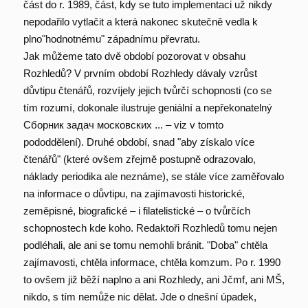
část do r. 1989, část, kdy se tuto implementaci už nikdy
nepodařilo vytlačit a která nakonec skutečně vedla k
plno"hodnotnému" západnímu převratu.
Jak můžeme tato dvě období pozorovat v obsahu
Rozhledů? V prvním období Rozhledy dávaly vzrůst
důvtipu čtenářů, rozvíjely jejich tvůrčí schopnosti (co se
tím rozumí, dokonale ilustruje geniální a nepřekonatelný
Сборник задач московских ... – viz v tomto
pododdělení). Druhé období, snad "aby získalo více
čtenářů" (které ovšem zřejmě postupně odrazovalo,
náklady periodika ale neznáme), se stále více zaměřovalo
na informace o důvtipu, na zajímavosti historické,
zeměpisné, biografické – i filatelistické – o tvůrčích
schopnostech kde koho. Redaktoři Rozhledů tomu nejen
podléhali, ale ani se tomu nemohli bránit. "Doba" chtěla
zajímavosti, chtěla informace, chtěla komzum. Po r. 1990
to ovšem již běží naplno a ani Rozhledy, ani Jčmf, ani MŠ,
nikdo, s tím nemůže nic dělat. Jde o dnešní úpadek,