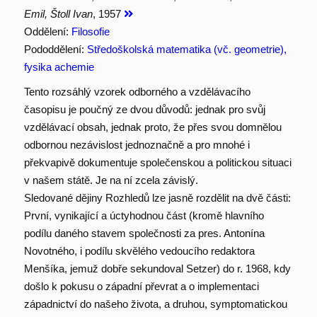
Emil, Štoll Ivan
, 1957
Oddělení:
Filosofie
Pododdělení:
Středoškolská matematika (vč. geometrie),
fysika achemie
Tento rozsáhlý vzorek odborného a vzdělávacího
časopisu je poučný ze dvou důvodů: jednak pro svůj
vzdělávací obsah, jednak proto, že přes svou domnělou
odbornou nezávislost jednoznačně a pro mnohé i
překvapivě dokumentuje společenskou a politickou situaci
v našem státě. Je na ní zcela závislý.
Sledované dějiny Rozhledů lze jasně rozdělit na dvě části:
První, vynikající a úctyhodnou část (kromě hlavního
podílu daného stavem společnosti za pres. Antonína
Novotného, i podílu skvělého vedoucího redaktora
Menšíka, jemuž dobře sekundoval Setzer) do r. 1968, kdy
došlo k pokusu o západní převrat a o implementaci
západnictví do našeho života, a druhou, symptomatickou