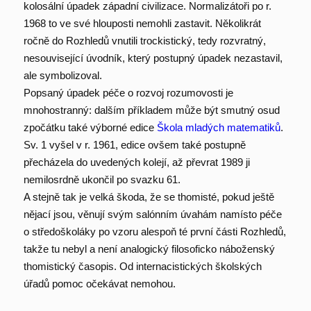
kolosální úpadek západní civilizace. Normalizátoři po r.
1968 to ve své hlouposti nemohli zastavit. Několikrát
ročně do Rozhledů vnutili trockistický, tedy rozvratný,
nesouvisející úvodník, který postupný úpadek nezastavil,
ale symbolizoval.
Popsaný úpadek péče o rozvoj rozumovosti je
mnohostranný: dalším příkladem může být smutný osud
zpočátku také výborné edice
Škola mladých matematiků
.
Sv. 1 vyšel v r. 1961, edice ovšem také postupně
přecházela do uvedených kolejí, až převrat 1989 ji
nemilosrdně ukončil po svazku 61.
A stejně tak je velká škoda, že se thomisté, pokud ještě
nějací jsou, věnují svým salónním úvahám namísto péče
o středoškoláky po vzoru alespoň té první části Rozhledů,
takže tu nebyl a není analogický filosoficko náboženský
thomistický časopis. Od internacistických školských
úřadů pomoc očekávat nemohou.