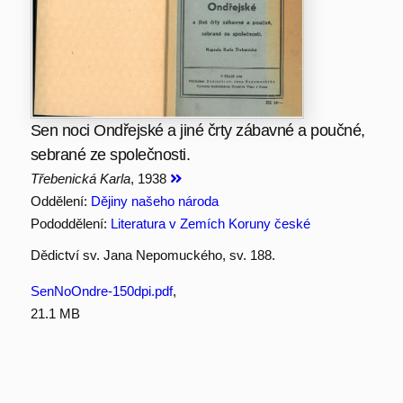
Sen noci Ondřejské a jiné črty zábavné a poučné,
sebrané ze společnosti.
Třebenická Karla
, 1938
Oddělení:
Dějiny našeho národa
Pododdělení:
Literatura v Zemích Koruny české
Dědictví sv. Jana Nepomuckého, sv. 188.
SenNoOndre-150dpi.pdf
,
21.1 MB