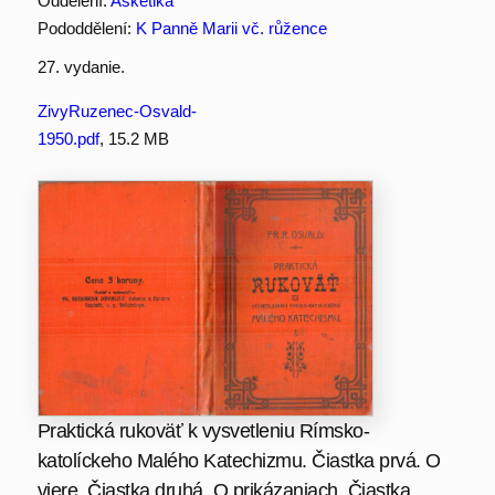
Oddělení:
Asketika
Pododdělení:
K Panně Marii vč. růžence
27. vydanie.
ZivyRuzenec-Osvald-
1950.pdf
, 15.2 MB
Praktická rukoväť k vysvetleniu Rímsko-
katolíckeho Malého Katechizmu. Čiastka prvá. O
viere. Čiastka druhá. O prikázaniach. Čiastka