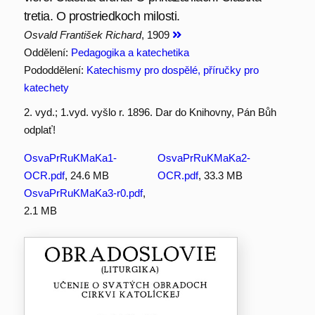
tretia. O prostriedkoch milosti.
Osvald František Richard
, 1909
Oddělení:
Pedagogika a katechetika
Pododdělení:
Katechismy pro dospělé, příručky pro
katechety
2. vyd.; 1.vyd. vyšlo r. 1896. Dar do Knihovny, Pán Bůh
odplať!
OsvaPrRuKMaKa1-
OsvaPrRuKMaKa2-
OCR.pdf
, 24.6 MB
OCR.pdf
, 33.3 MB
OsvaPrRuKMaKa3-r0.pdf
,
2.1 MB