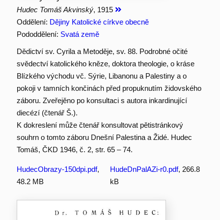
Hudec Tomáš Akvinský
, 1915
Oddělení:
Dějiny Katolické církve obecně
Pododdělení:
Svatá země
Dědictví sv. Cyrila a Metoděje, sv. 88. Podrobné očité
svědectví katolického kněze, doktora theologie, o kráse
Blízkého východu vč. Sýrie, Libanonu a Palestiny a o
pokoji v tamních končinách před propuknutím židovského
záboru. Zveřejěno po konsultaci s autora inkardinující
diecézí (čtenář Š.).
K dokreslení může čtenář konsultovat pětistránkový
souhrn o tomto záboru Dnešní Palestina a Židé. Hudec
Tomáš, ČKD 1946, č. 2, str. 65 – 74.
HudecObrazy-150dpi.pdf
,
HudeDnPalAZi-r0.pdf
, 266.8
48.2 MB
kB