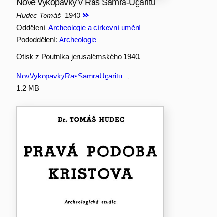
Nové vykopávky v Ras Šamra-Ugaritu
Hudec Tomáš
, 1940
Oddělení:
Archeologie a církevní umění
Pododdělení:
Archeologie
Otisk z Poutníka jerusalémského 1940.
NovVykopavkyRasSamraUgaritu...
,
1.2 MB