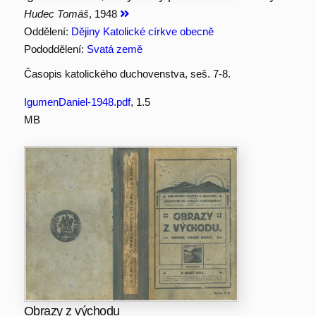
Hudec Tomáš
, 1948
Oddělení:
Dějiny Katolické církve obecně
Pododdělení:
Svatá země
Časopis katolického duchovenstva, seš. 7-8.
IgumenDaniel-1948.pdf
, 1.5
MB
Obrazy z východu