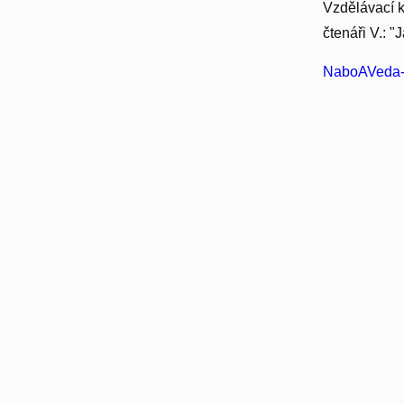
Vzdělávací k
čtenáři V.: "
NaboAVeda-