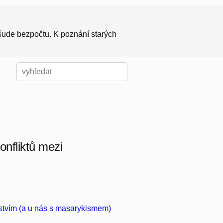
všude bezpočtu. K poznání starých
nfliktů mezi
nstvím (a u nás s masarykismem)