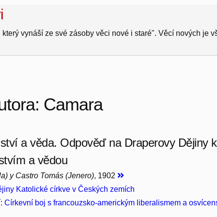
i
 který vynáší ze své zásoby věci nové i staré". Věcí nových je 
autora: Camara
tví a věda. Odpověď na Draperovy Dějiny ko
stvím a vědou
a) y Castro Tomás (Jenero)
, 1902
jiny Katolické církve v Českých zemích
í:
Církevní boj s francouzsko-americkým liberalismem a osvíce