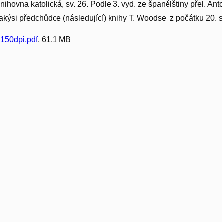
nihovna katolická, sv. 26. Podle 3. vyd. ze španělštiny přel. A
Jakýsi předchůdce (následující) knihy T. Woodse, z počátku 20. st
150dpi.pdf
, 61.1 MB