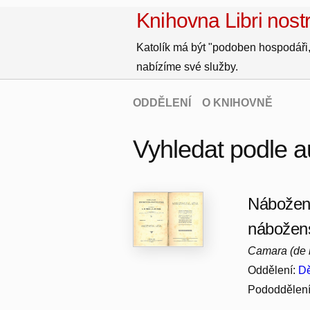
Knihovna Libri nostr
Katolík má být "podoben hospodáři,
nabízíme své služby.
ODDĚLENÍ
O KNIHOVNĚ
Vyhledat podle 
Nábožens
nábožen
Camara (de l
Oddělení:
Dě
Pododdělen