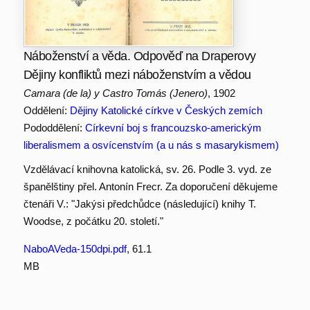
Náboženství a věda. Odpověď na Draperovy
Dějiny konfliktů mezi náboženstvím a vědou
Camara (de la) y Castro Tomás (Jenero)
, 1902
Oddělení:
Dějiny Katolické církve v Českých zemích
Pododdělení:
Církevní boj s francouzsko-americkým
liberalismem a osvícenstvím (a u nás s masarykismem)
Vzdělávací knihovna katolická, sv. 26. Podle 3. vyd. ze
španělštiny přel. Antonín Frecr. Za doporučení děkujeme
čtenáři V.: "Jakýsi předchůdce (následující) knihy T.
Woodse, z počátku 20. století."
NaboAVeda-150dpi.pdf
, 61.1
MB