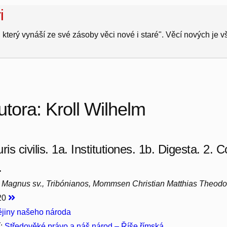
i
 který vynáší ze své zásoby věci nové i staré". Věcí nových je 
utora: Kroll Wilhelm
ris civilis. 1a. Institutiones. 1b. Digesta. 2. 
.
I. Magnus sv., Tribónianos, Mommsen Christian Matthias Theodor,
920
jiny našeho národa
í:
Středověké právo a náš národ – Říše římská