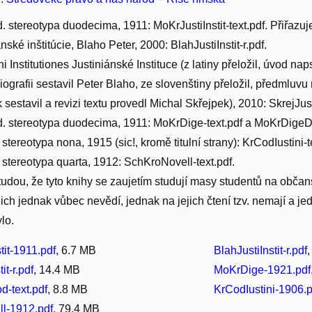
Ed. stereotypa duodecima, 1911: MoKrJustiInstit-text.pdf. Přiřazu
nské inštitúcie, Blaho Peter, 2000: BlahJustiInstit-r.pdf.
ni Institutiones Justiniánské Instituce (z latiny přeložil, úvod n
bliografii sestavil Peter Blaho, ze slovenštiny přeložil, předmlu
ík sestavil a revizi textu provedl Michal Skřejpek), 2010: SkrejJusti
Ed. stereotypa duodecima, 1911: MoKrDige-text.pdf a MoKrDigeDo
. stereotypa nona, 1915 (sic!, kromě titulní strany): KrCodIustini-t
. stereotypa quarta, 1912: SchKroNovell-text.pdf.
tudou, že tyto knihy se zaujetím studují masy studentů na obča
ich jednak vůbec nevědí, jednak na jejich čtení tzv. nemají a 
ylo.
tit-1911.pdf
, 6.7 MB
BlahJustiInstit-r.pdf
it-r.pdf
, 14.4 MB
MoKrDige-1921.pdf
-text.pdf
, 8.8 MB
KrCodIustini-1906.p
l-1912.pdf
, 79.4 MB