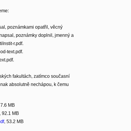
jeme:
apsal, poznámkami opatřil, věcný
vu napsal, poznámky doplnil, jmenný a
Instit-r.pdf.
d-text.pdf.
ext.pdf.
nských fakultách, zatímco současní
jednak absolutně nechápou, k čemu
, 7.6 MB
, 92.1 MB
df
, 53.2 MB