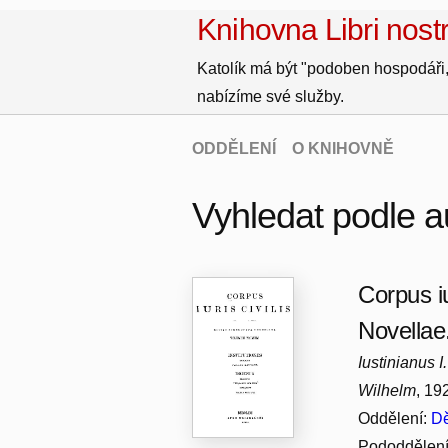
Knihovna Libri nostr
Katolík má být "podoben hospodáři,
nabízíme své služby.
ODDĚLENÍ
O KNIHOVNĚ
Vyhledat podle a
Corpus iu
Novellae
Iustinianus 
Wilhelm
, 1
Oddělení:
Dě
Pododdělen