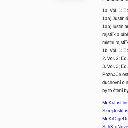
1a. Vol. 1: 
1aa) Justiniá
1ab) Iustinia
rejstřík a bi
místní rejstř
1b. Vol. 1: 
2. Vol. 2: Ed
3. Vol. 3; Ed
Pozn.: Je os
duchovní o n
by to čtení b
MoKrJustiIns
SkrejJustiInst
MoKrDigeDod
SchKroNovel