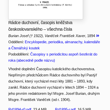
Rádce duchovní, časopis kněžstva
českoslovanského – všechna čísla
Burian Josef († 1922), Vaněček František Xaver
, 1894
Oddělení:
Encyklopedie, periodika, almanachy, kalendáře
a Čtenářský koutek
Pododdělení:
Časopisy s periodicitou aspoň šestkrát do
roka (abecedně podle názvu)
Vhodné doplnění Časopisu katolického duchovenstva.
Nepřímým předchůdcem Rádce duchovního byl Pastýř
duchovní, který vycházel mezi léty 1881 – 1893, kdy
zanikl. Rádce duchovní vycházel v létech 1894 – 1924 a
jeho prvním redaktorem byl Msgre. Josef Burian, druhým
Msgre. František Vaněček (od r. 1904).
Rd1894-r0.pdf
, 23.4 MB
Rd1895-r.pdf
, 16.5 MB