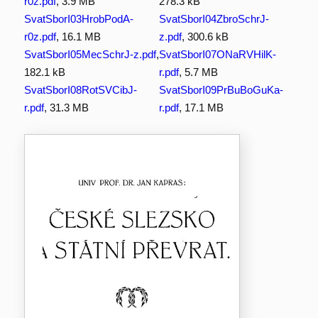
r0z.pdf
, 3.9 MB
278.3 kB
SvatSborI03HrobPodA-
SvatSborI04ZbroSchrJ-
r0z.pdf
, 16.1 MB
z.pdf
, 300.6 kB
SvatSborI05MecSchrJ-z.pdf
,
SvatSborI07ONaRVHilK-
182.1 kB
r.pdf
, 5.7 MB
SvatSborI08RotSVCibJ-
SvatSborI09PrBuBoGuKa-
r.pdf
, 31.3 MB
r.pdf
, 17.1 MB