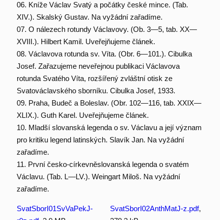
06. Kníže Václav Svatý a počátky české mince. (Tab.
XIV.). Skalský Gustav. Na vyžádní zařadíme.
07. O nálezech rotundy Václavovy. (Ob. 3—5, tab. XX—
XVIII.). Hilbert Kamil. Uveřejňujeme článek.
08. Václavova rotunda sv. Víta. (Obr. 6—101.). Cibulka
Josef. Zařazujeme neveřejnou publikaci Václavova
rotunda Svatého Víta, rozšířený zvláštní otisk ze
Svatováclavského sborníku. Cibulka Josef, 1933.
09. Praha, Budeč a Boleslav. (Obr. 102—116, tab. XXIX—
XLIX.). Guth Karel. Uveřejňujeme článek.
10. Mladší slovanská legenda o sv. Václavu a její význam
pro kritiku legend latinských. Slavík Jan. Na vyžádní
zařadíme.
11. První česko-církevněslovanská legenda o svatém
Václavu. (Tab. L—LV.). Weingart Miloš. Na vyžádní
zařadíme.
SvatSborI01SvVaPekJ-
SvatSborI02AnthMatJ-z.pdf
,