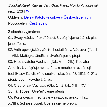
Stloukal Karel, Kapras Jan, Guth Karel, Novák Antonín (aj.
red.)
, 1934
Oddělení:
Dějiny Katolické církve v Českých zemích
Pododdělení:
Čeští světci
Z obsahu vyjímáme:
01. Svatý Václav. Pekař Josef. Uveřejňujeme článek plus
jeho přepis.
02. Anthropologické vyšetření ostatků sv. Václava. (Tab. I
—VII.). Matiegka Jindřich. Uveřejňujeme přepis.
03. Hrob svatého Václava. (Tab. VIII—XII.). Podlaha
Antonín. Uveřejňujeme starší, ale mnohem rozsáhlejší
text (Hlasy Katolického spolku tiskového 42, 1911, č. 2) a
přepis sborníkového článku.
04. O zbroji sv. Václava. (Obr. 1—2, tab. XIII—XVII.).
Schránil Josef. Uveřejňujeme přepis.
05. Korunovační meč, zvaný svatováclavský. (Tab.
XVIII.). Schránil Josef. Uveřejňujeme přepis.