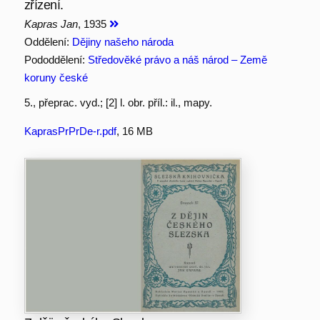
zřízení.
Kapras Jan
, 1935
Oddělení:
Dějiny našeho národa
Pododdělení:
Středověké právo a náš národ – Země
koruny české
5., přeprac. vyd.; [2] l. obr. příl.: il., mapy.
KaprasPrPrDe-r.pdf
, 16 MB