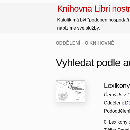
Knihovna Libri nostr
Katolík má být "podoben hospodáři,
nabízíme své služby.
ODDĚLENÍ
O KNIHOVNĚ
Vyhledat podle a
Lexikony
Černý Josef,
Oddělení:
Dě
Pododdělen
0. Lexikóny 