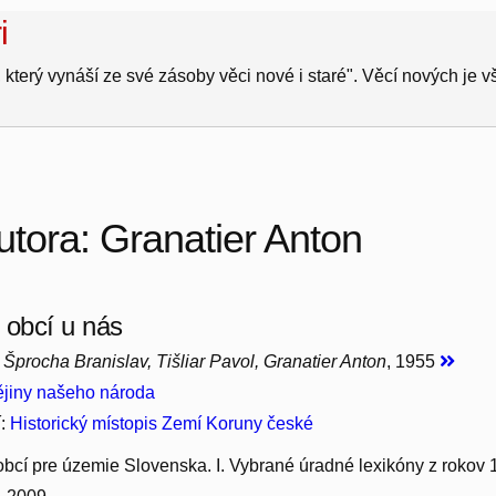
i
 který vynáší ze své zásoby věci nové i staré". Věcí nových je 
utora: Granatier Anton
 obcí u nás
 Šprocha Branislav, Tišliar Pavol, Granatier Anton
, 1955
jiny našeho národa
í:
Historický místopis Zemí Koruny české
obcí pre územie Slovenska. I. Vybrané úradné lexikóny z rokov