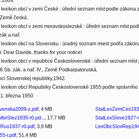
, 2009.
ký lexikon obcí v zemi České : úřední seznam míst podle zákona 
I. Země česká.
ký lexikon obcí v zemi moravskoslezské : úřední seznam míst p
zák a nař.
ký lexikon obcí na Slovensku : úradný soznam miest podľa zákon
r. Dear Davide, thanks for your notice!
ký lexikon obcí v republice Československé : úřední seznam mís
66 Sb. zák. a nař. IV., Země Podkarpatoruská.
bcí Slovenskej republiky,1942.
ký lexikon obcí Republiky Československé 1955 podle správního r
 1. března 1950
venska2009-z.pdf
, 4 MB
StatLexZemCes1934
orSlez1935-r0.pd...
, 17.7 MB
StatLexSlove1927-r
Rus1937-r0.pdf
, 3.9 MB
LexObcSlovRep1942
5-r.pdf
, 51.4 MB