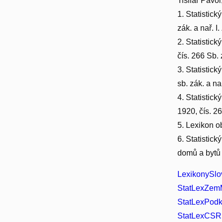
Tišliar Pavol
1. Statistic
zák. a nař. 
2. Statistic
čís. 266 Sb. 
3. Statistic
sb. zák. a na
4. Statistic
1920, čís. 2
5. Lexikon o
6. Statistic
domů a bytů
LexikonySlo
StatLexZemM
StatLexPodk
StatLexCSR5