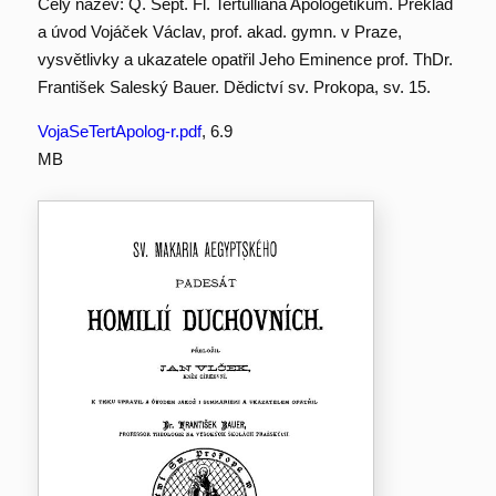
Celý název: Q. Sept. Fl. Tertulliana Apologetikum. Překlad
a úvod Vojáček Václav, prof. akad. gymn. v Praze,
vysvětlivky a ukazatele opatřil Jeho Eminence prof. ThDr.
František Saleský Bauer. Dědictví sv. Prokopa, sv. 15.
VojaSeTertApolog-r.pdf
, 6.9
MB