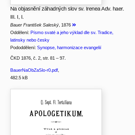
Na objasnění záhadných slov sv. Irenea Adv. haer.
III. I, I.
Bauer František Saleský
, 1876
Oddělení:
Písmo svaté a jeho výklad dle sv. Tradice,
latinsky nebo česky
Pododdělení:
Synopse, harmonizace evangelií
ČKD 1876, č. 2, str. 81 – 97.
BauerNaObZaSlo-r0.pdf
,
482.5 kB