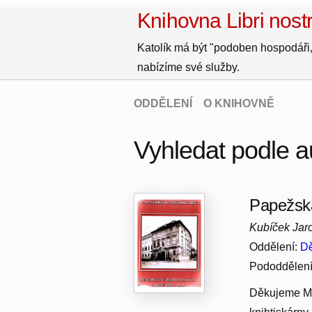
Knihovna Libri nostr
Katolík má být "podoben hospodáři,
nabízíme své služby.
ODDĚLENÍ
O KNIHOVNĚ
Vyhledat podle a
Papežská
Kubíček Jaro
Oddělení:
Dě
Pododdělen
Děkujeme MZK