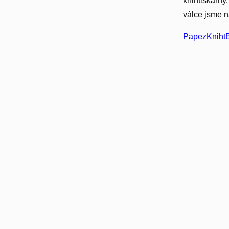
knihtiskárny.
válce jsme n
PapezKnihtB