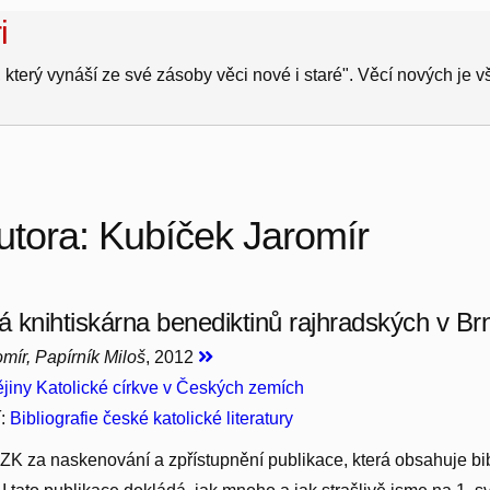
i
 který vynáší ze své zásoby věci nové i staré". Věcí nových je 
utora: Kubíček Jaromír
 knihtiskárna benediktinů rajhradských v Br
mír, Papírník Miloš
, 2012
jiny Katolické církve v Českých zemích
í:
Bibliografie české katolické literatury
 za naskenování a zpřístupnění publikace, která obsahuje bibli