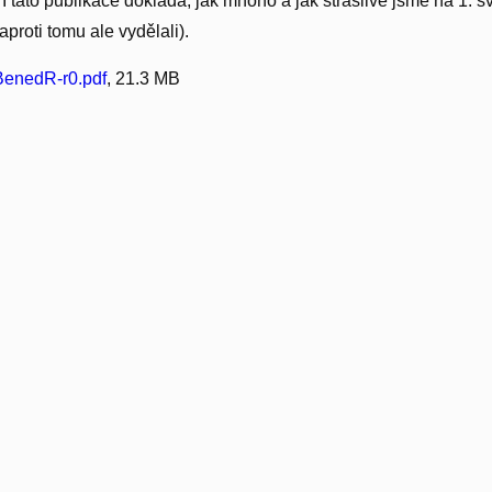
 I tato publikace dokládá, jak mnoho a jak strašlivě jsme na 1. s
aproti tomu ale vydělali).
enedR-r0.pdf
, 21.3 MB