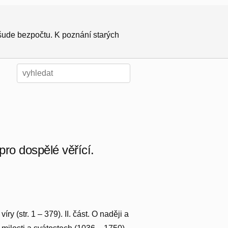
všude bezpočtu. K poznání starých
ro dospělé věřící.
y (str. 1 – 379). II. část. O naději a