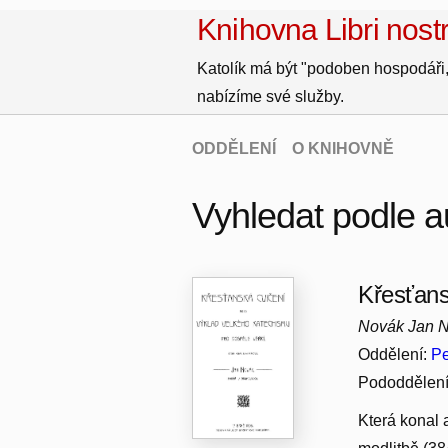
Knihovna Libri nostr
Katolík má být "podoben hospodáři,
nabízíme své služby.
ODDĚLENÍ
O KNIHOVNĚ
Vyhledat podle a
Křesťans
Novák Jan N
Oddělení:
Pe
Pododdělen
Která konal a