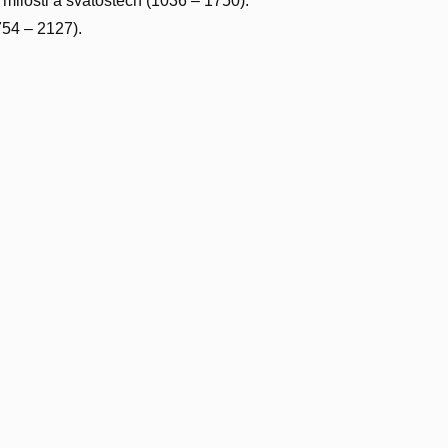
O milosti a svátostech (1036 – 1750).
754 – 2127).