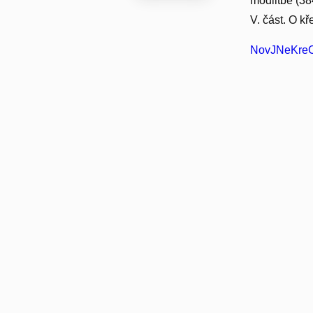
modlitbě (384
V. část. O k
NovJNeKreC