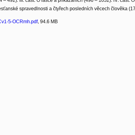
 – 492). III. část. O lásce a přikázáních (496 – 1032). IV. část. 
řesťanské spravedlnosti a čtyřech posledních věcech člověka (1
v1-5-OCRmh.pdf
, 94.6 MB