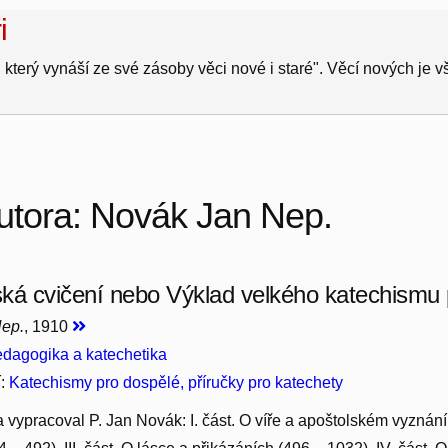
i
 který vynáší ze své zásoby věci nové i staré". Věcí nových je 
utora: Novák Jan Nep.
ká cvičení nebo Výklad velkého katechismu p
ep.
, 1910
dagogika a katechetika
í:
Katechismy pro dospělé, příručky pro katechety
 vypracoval P. Jan Novák: I. část. O víře a apoštolském vyznání vír