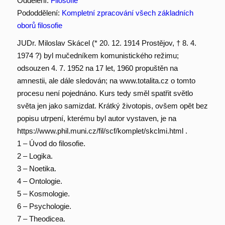
Oddělení:
Filosofie
Pododdělení:
Kompletní zpracování všech základních
oborů filosofie
JUDr. Miloslav Skácel (* 20. 12. 1914 Prostějov, † 8. 4.
1974 ?) byl mučedníkem komunistického režimu;
odsouzen 4. 7. 1952 na 17 let, 1960 propuštěn na
amnestii, ale dále sledován; na www.totalita.cz o tomto
procesu není pojednáno. Kurs tedy směl spatřit světlo
světa jen jako samizdat. Krátký životopis, ovšem opět bez
popisu utrpení, kterému byl autor vystaven, je na
https://www.phil.muni.cz/fil/scf/komplet/skclmi.html .
1 – Úvod do filosofie.
2 – Logika.
3 – Noetika.
4 – Ontologie.
5 – Kosmologie.
6 – Psychologie.
7 – Theodicea.