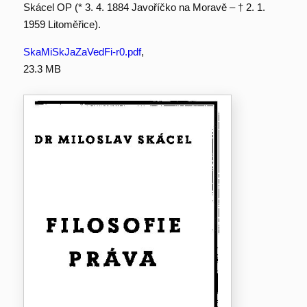
Skácel OP (* 3. 4. 1884 Javoříčko na Moravě – † 2. 1.
1959 Litoměřice).
SkaMiSkJaZaVedFi-r0.pdf
,
23.3 MB