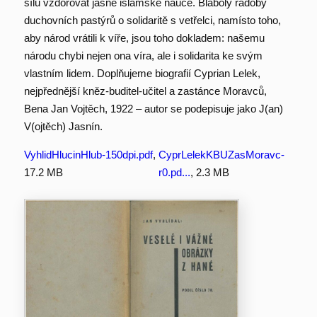
sílu vzdorovat jasné islámské nauce. Bláboly rádoby
duchovních pastýrů o solidaritě s vetřelci, namísto toho,
aby národ vrátili k víře, jsou toho dokladem: našemu
národu chybi nejen ona víra, ale i solidarita ke svým
vlastním lidem. Doplňujeme biografií Cyprian Lelek,
nejpřednější kněz-buditel-učitel a zastánce Moravců,
Bena Jan Vojtěch, 1922 – autor se podepisuje jako J(an)
V(ojtěch) Jasnín.
VyhlidHlucinHlub-150dpi.pdf
,
CyprLelekKBUZasMoravc-
17.2 MB
r0.pd...
, 2.3 MB