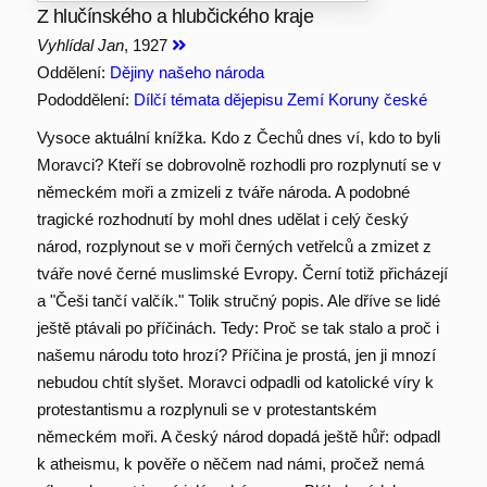
Z hlučínského a hlubčického kraje
Vyhlídal Jan
, 1927
Oddělení:
Dějiny našeho národa
Pododdělení:
Dílčí témata dějepisu Zemí Koruny české
Vysoce aktuální knížka. Kdo z Čechů dnes ví, kdo to byli
Moravci? Kteří se dobrovolně rozhodli pro rozplynutí se v
německém moři a zmizeli z tváře národa. A podobné
tragické rozhodnutí by mohl dnes udělat i celý český
národ, rozplynout se v moři černých vetřelců a zmizet z
tváře nové černé muslimské Evropy. Černí totiž přicházejí
a "Češi tančí valčík." Tolik stručný popis. Ale dříve se lidé
ještě ptávali po příčinách. Tedy: Proč se tak stalo a proč i
našemu národu toto hrozí? Příčina je prostá, jen ji mnozí
nebudou chtít slyšet. Moravci odpadli od katolické víry k
protestantismu a rozplynuli se v protestantském
německém moři. A český národ dopadá ještě hůř: odpadl
k atheismu, k pověře o něčem nad námi, pročež nemá