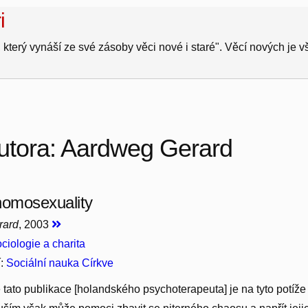
i
 který vynáší ze své zásoby věci nové i staré". Věcí nových je 
autora: Aardweg Gerard
homosexuality
rard
, 2003
ciologie a charita
í:
Sociální nauka Církve
 tato publikace [holandského psychoterapeuta] je na tyto potíž