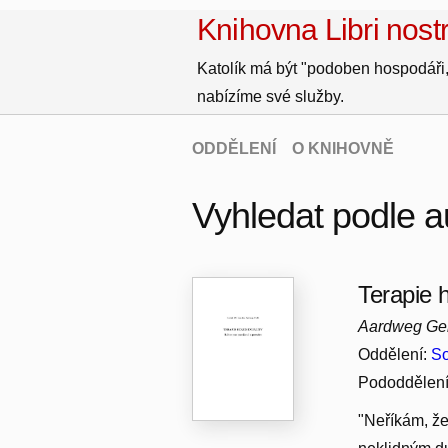
Knihovna Libri nostr
Katolík má být "podoben hospodáři,
nabízíme své služby.
ODDĚLENÍ
O KNIHOVNĚ
Vyhledat podle 
Terapie 
Aardweg Ge
Oddělení:
So
Pododdělen
"Neříkám, že