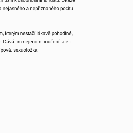
h úsilí k osobnostnímu růstu. Ukáže
eba nejasného a nepřiznaného pocitu
m, kterým nestačí lákavě pohodlné,
. Dává jim nejenom poučení, ale i
Šípová, sexuoložka