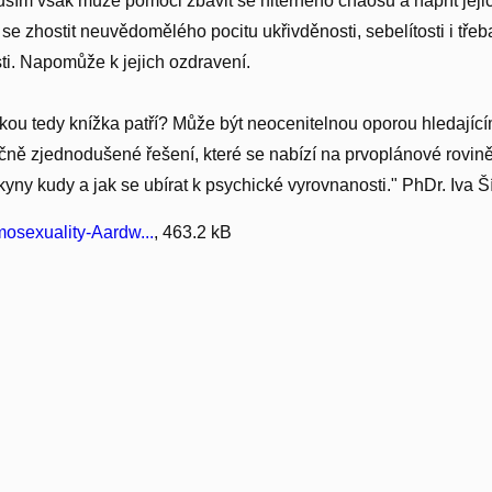
ším však může pomoci zbavit se niterného chaosu a napřít jejic
k se zhostit neuvědomělého pocitu ukřivděnosti, sebelítosti i tř
i. Napomůže k jejich ozdravení.
kou tedy knížka patří? Může být neocenitelnou oporou hledající
ně zjednodušené řešení, které se nabízí na prvoplánové rovině
kyny kudy a jak se ubírat k psychické vyrovnanosti." PhDr. Iva 
osexuality-Aardw...
, 463.2 kB