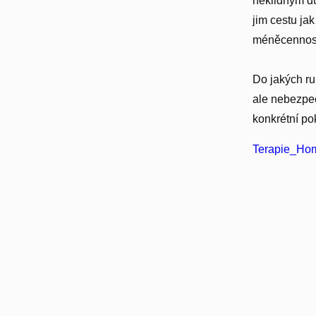
neklidným du
jim cestu ja
méněcennost
Do jakých ru
ale nebezpeč
konkrétní po
Terapie_Hom