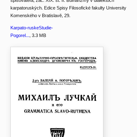
spisovateľa, zač. XIX. st. II. Bulharizmy v dialektoch
karpatoruských. Edice Spisy Filosofické fakulty University
Komenského v Bratislavě, 29.
Karpato-ruskeStudie-
Pogorel...
, 3.3 MB