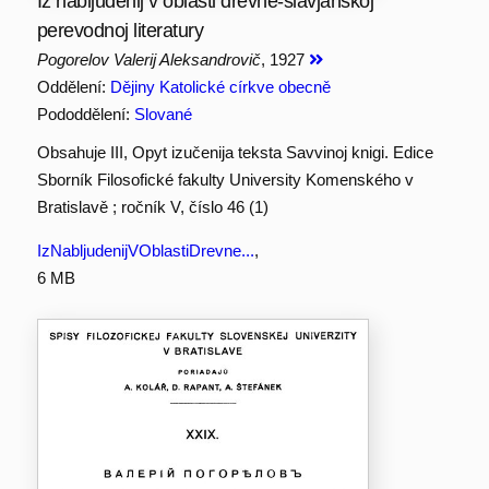
Iz nabljudenij v oblasti drevne-slavjanskoj
perevodnoj literatury
Pogorelov Valerij Aleksandrovič
, 1927
Oddělení:
Dějiny Katolické církve obecně
Pododdělení:
Slované
Obsahuje III, Opyt izučenija teksta Savvinoj knigi. Edice
Sborník Filosofické fakulty University Komenského v
Bratislavě ; ročník V, číslo 46 (1)
IzNabljudenijVOblastiDrevne...
,
6 MB