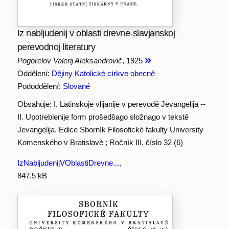
Iz nabljudenij v oblasti drevne-slavjanskoj
perevodnoj literatury
Pogorelov Valerij Aleksandrovič
, 1925
Oddělení:
Dějiny Katolické církve obecně
Pododdělení:
Slované
Obsahuje: I. Latinskoje vlijanije v perevodě Jevangelija --
II. Upotreblenije form prošedšago složnago v tekstě
Jevangelija. Edice Sborník Filosofické fakulty University
Komenského v Bratislavě ; Ročník III, číslo 32 (6)
IzNabljudenijVOblastiDrevne...
,
847.5 kB