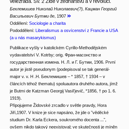
velezrada. Sv. 2 Židé v zednářstvu a v revoluci.
Беклемишев Николай Николаевич(?), Кацман Георгий
Васильевич Бутми де
, 1907
Oddělení:
Sociologie a charita
Pododdělení:
Liberalismus a osvícenství z Francie a USA
(a u nás masarykismus)
Publikace vyšly v katolickém Cyrillo-Methodějském
vydavatelství V. Kotrby; orig. Фран-масонство и
государственная измена. Н. Л. и Г. Бутми, 1906. První
autor je jistě pseudonym (podepisoval se tak generál-
major v. v. Н .Н. Беклемишев – * 1857, † 1934 – v
článcích téhož thematu) spoluautora druhého autora, jímž
je Butmi de Katzman Georgij Vasil’jevič, *1856, † po 1. 6.
1919).
Připojujeme Židovské zrcadlo v světle pravdy, Hora
Jiří,1907. V knize je sice napsáno, že jde o "věděcké
studium Dr. Karla Eckera, soukromého docenta ...",
ovšem nikdo takový neexistoval; ve skutečnosti je míněn