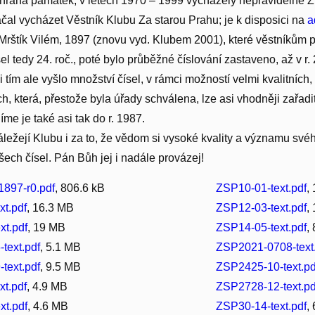
hrana památek, v letech 1970 – 1999 vycházely nepravidelně Zp
čal vycházet Věstník Klubu Za starou Prahu; je k disposici na
a
Mrštík Vilém, 1897 (znovu vyd. Klubem 2001), které věstníkům 
šel tedy 24. roč., poté bylo průběžné číslování zastaveno, až v r
 tím ale vyšlo množství čísel, v rámci možností velmi kvalitních,
h, která, přestože byla úřady schválena, lze asi vhodněji zařad
me je také asi tak do r. 1987.
áležejí Klubu i za to, že vědom si vysoké kvality a významu své
všech čísel. Pán Bůh jej i nadále provázej!
1897-r0.pdf
, 806.6 kB
ZSP10-01-text.pdf
,
xt.pdf
, 16.3 MB
ZSP12-03-text.pdf
,
xt.pdf
, 19 MB
ZSP14-05-text.pdf
,
text.pdf
, 5.1 MB
ZSP2021-0708-text
text.pdf
, 9.5 MB
ZSP2425-10-text.pd
xt.pdf
, 4.9 MB
ZSP2728-12-text.pd
xt.pdf
, 4.6 MB
ZSP30-14-text.pdf
,