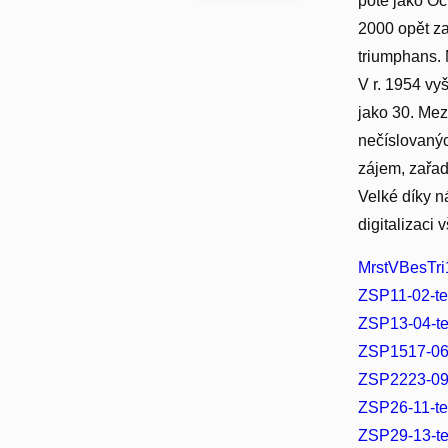
poté jako Oc
2000 opět za
triumphans. 
V r. 1954 vy
jako 30. Mezi
nečíslovanýc
zájem, zařadí
Velké díky n
digitalizaci 
MrstVBesTri
ZSP11-02-te
ZSP13-04-te
ZSP1517-06-
ZSP2223-09-
ZSP26-11-te
ZSP29-13-te