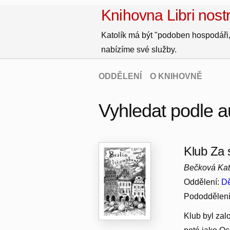
Knihovna Libri nostr
Katolík má být "podoben hospodáři,
nabízíme své služby.
ODDĚLENÍ
O KNIHOVNĚ
Vyhledat podle a
Klub Za 
Bečková Kate
Oddělení:
Dě
Pododdělen
Klub byl zal