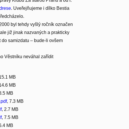
rávy Klubu Za starou Prahu a od r.
drese
. Uveřejňujeme i dílko Bestia
předcházelo.
. 2000 byl tehdy vyšlý ročník označen
 ale již jinak nazvaných a prakticky
it do samizdatu – bude-li ovšem
ho Věstníku neváhal zařídit
 15.1 MB
 14.6 MB
 8.5 MB
.pdf
, 7.3 MB
f
, 2.7 MB
f
, 7.5 MB
 6.4 MB