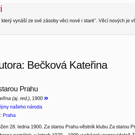
i
 který vynáší ze své zásoby věci nové i staré". Věcí nových je 
utora: Bečková Kateřina
starou Prahu
řina (aj. red.)
, 1900
jiny našeho národa
í:
Praha
ožen 28. ledna 1900. Za starou Prahu-věstník klubu Za starou P