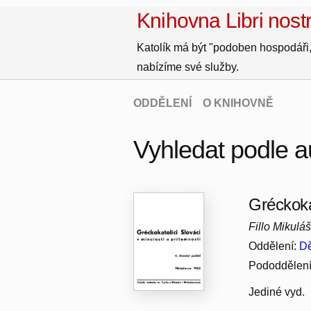
Knihovna Libri nostr
Katolík má být "podoben hospodáři,
nabízíme své služby.
ODDĚLENÍ
O KNIHOVNĚ
Vyhledat podle au
Gréckokat
Fillo Mikulá
Oddělení:
Dě
Pododdělen
Jediné vyd.