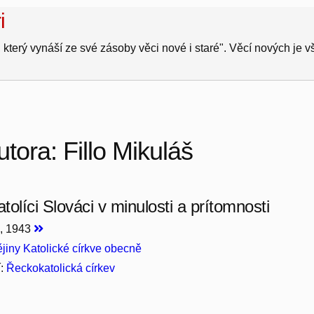
i
 který vynáší ze své zásoby věci nové i staré". Věcí nových je 
tora: Fillo Mikuláš
olíci Slováci v minulosti a prítomnosti
š
, 1943
jiny Katolické církve obecně
í:
Řeckokatolická církev