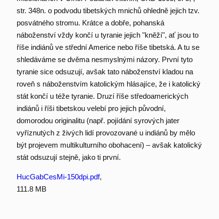
str. 348n. o podvodu tibetských mnichů ohledně jejich tzv.
posvátného stromu. Krátce a dobře, pohanská
náboženství vždy končí u tyranie jejich "kněží", ať jsou to
říše indiánů ve střední Americe nebo říše tibetská. A tu se
shledáváme se dvěma nesmyslnými názory. První tyto
tyranie sice odsuzují, avšak tato náboženství kladou na
roveň s náboženstvím katolickým hlásajíce, že i katolický
stát končí u téže tyranie. Druzí říše středoamerických
indiánů i říši tibetskou velebí pro jejich původní,
domorodou originalitu (např. pojídání syrových jater
vyříznutých z živých lidí provozované u indiánů by mělo
být projevem multikulturního obohacení) – avšak katolický
stát odsuzují stejně, jako ti první.
HucGabCesMi-150dpi.pdf
,
111.8 MB