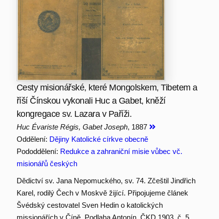
Cesty misionářské, které Mongolskem, Tibetem a
říší Čínskou vykonali Huc a Gabet, kněží
kongregace sv. Lazara v Paříži.
Huc Évariste Régis, Gabet Joseph
, 1887
Oddělení:
Dějiny Katolické církve obecně
Pododdělení:
Redukce a zahraniční misie vůbec vč.
misionářů českých
Dědictví sv. Jana Nepomuckého, sv. 74. Zčeštil Jindřich
Karel, rodilý Čech v Moskvě žijící. Připojujeme článek
Švédský cestovatel Sven Hedin o katolických
missionářích v Číně. Podlaha Antonín, ČKD 1903, č. 5, ,