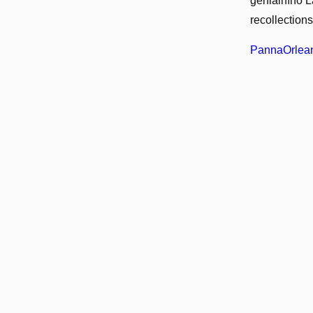
geniálního L
recollection
PannaOrlean