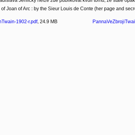
adislava Jehličky nelze zde publikovat kvůli tomu, že stále opa
s of Joan of Arc : by the Sieur Louis de Conte (her page and secr
Twain-1902-r.pdf
, 24.9 MB
PannaVeZbrojiTwain