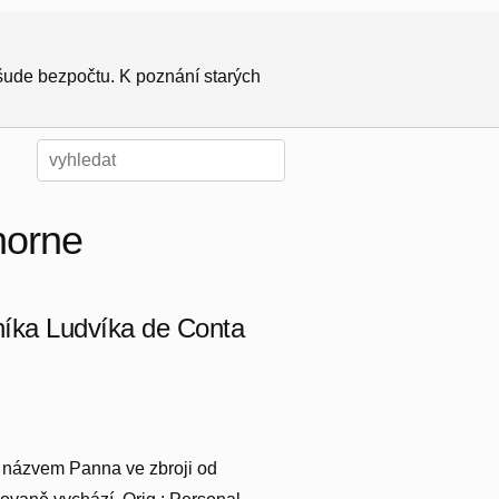
všude bezpočtu. K poznání starých
horne
níka Ludvíka de Conta
 s názvem Panna ve zbroji od