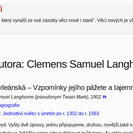
i
 který vynáší ze své zásoby věci nové i staré". Věcí nových je 
autora: Clemens Samuel Lang
leánská – Vzpomínky jejího pážete a tajem
muel Langhorne (pseudonym Twain Mark)
, 1902
giografie
í:
Jednotliví světci s úmrtím po r. 1302 do r. 1563
vyd. Vyšly dvě úpravy, jednu připojujeme, druhou, novější,také