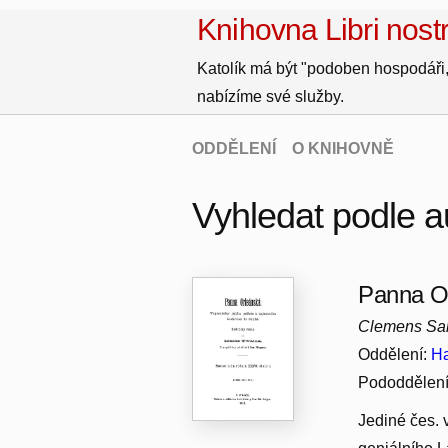
Knihovna Libri nostr
Katolík má být "podoben hospodáři,
nabízíme své služby.
ODDĚLENÍ
O KNIHOVNĚ
Vyhledat podle 
Panna Or
Clemens Sa
Oddělení:
Ha
Pododdělen
Jediné čes. 