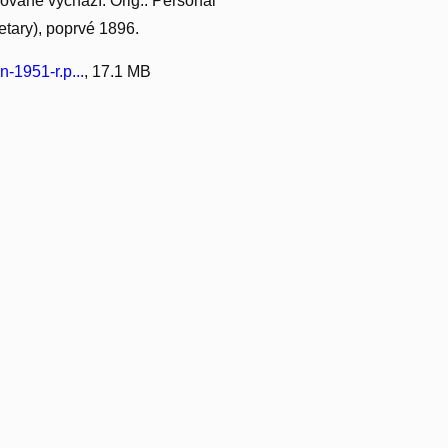
kovaně vychází. Orig.: Personal
etary), poprvé 1896.
-1951-r.p...
, 17.1 MB