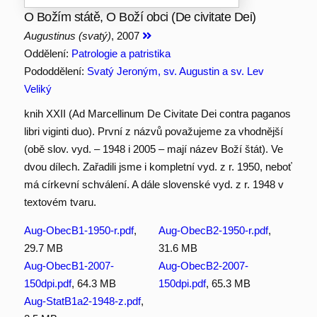
O Božím státě, O Boží obci (De civitate Dei)
Augustinus (svatý)
, 2007
Oddělení:
Patrologie a patristika
Pododdělení:
Svatý Jeroným, sv. Augustin a sv. Lev
Veliký
knih XXII (Ad Marcellinum De Civitate Dei contra paganos
libri viginti duo). První z názvů považujeme za vhodnější
(obě slov. vyd. – 1948 i 2005 – mají název Boží štát). Ve
dvou dílech. Zařadili jsme i kompletní vyd. z r. 1950, neboť
má církevní schválení. A dále slovenské vyd. z r. 1948 v
textovém tvaru.
Aug-ObecB1-1950-r.pdf
,
Aug-ObecB2-1950-r.pdf
,
29.7 MB
31.6 MB
Aug-ObecB1-2007-
Aug-ObecB2-2007-
150dpi.pdf
, 64.3 MB
150dpi.pdf
, 65.3 MB
Aug-StatB1a2-1948-z.pdf
,