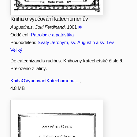
Kniha o vyučování katechumenův
Augustinus, Jokl Ferdinand
, 1901
Oddělení:
Patrologie a patristika
Pododdělení:
Svatý Jeroným, sv. Augustin a sv. Lev
Veliký
De catechizandis rudibus. Knihovny katechetské číslo 9.
Přeloženo z latiny.
KnihaOVyucovaníKatechumenu-...
,
4.8 MB