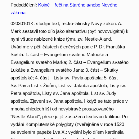
Pododdělení:
Koiné – řečtina Starého a/nebo Nového
zákona
02030101K: studijní text; řecko-latinský Nový zákon. A.
Merk sestavil toto dílo jako alternativu (byť novovulgátní) k
nyní všude nabízené knize týmu zv. Nestle-Aland.
Uvádíme v pěti částech členěných podle P. Dr. Františka
Sušila: 1. část – Evangelium svatého Mafouše a
Evangelium svatého Marka; 2. část – Evangelium svatého
Lukáše a Evangelium svatého Jana; 3. část – Skutky
apoštolské; 4. část – Listy sv. Pavla apoštola; 5. část –
Sv. Pavla List k Židům, List sv. Jakuba apoštola, Listy sv.
Petra apoštola, Listy sv. Jana apoštola, List sv. Judy
apoštola, Zjevení sv. Jana apoštola. I když se tato práce v
mnoha ohledech liší od nevybíravě prosazovaného
"Nestle-Aland", přece je již zasažena textovou kritikou. Po
vydání Komplutenské polygloty (zveřejněné v roce 1520
se svolením papeže Lva X.; vydání bylo dílem kardinála