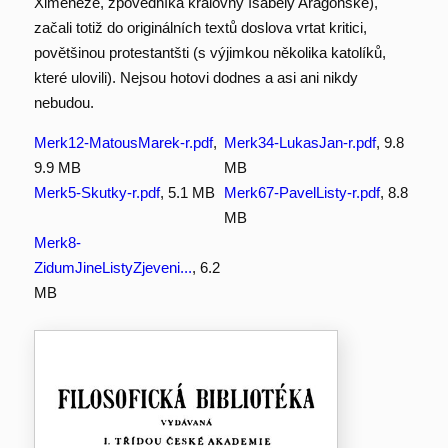
Ximeneze, zpovědníka královny Isabely Aragonské),
začali totiž do originálních textů doslova vrtat kritici,
povětšinou protestantšti (s výjimkou několika katolíků,
které ulovili). Nejsou hotovi dodnes a asi ani nikdy
nebudou.
Merk12-MatousMarek-r.pdf
,
Merk34-LukasJan-r.pdf
, 9.8
9.9 MB
MB
Merk5-Skutky-r.pdf
, 5.1 MB
Merk67-PavelListy-r.pdf
, 8.8
MB
Merk8-
ZidumJineListyZjeveni...
, 6.2
MB