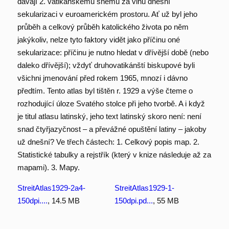
dávají 2. vatikánskému sněmu za vinu dnešní
sekularizaci v euroamerickém prostoru. Ať už byl jeho
průběh a celkový průběh katolického života po něm
jakýkoliv, nelze tyto faktory vidět jako příčinu oné
sekularizace: příčinu je nutno hledat v dřívější době (nebo
daleko dřívější); vždyť druhovatikánští biskupové byli
všichni jmenování před rokem 1965, mnozí i dávno
předtím. Tento atlas byl tištěn r. 1929 a výše čteme o
rozhodující úloze Svatého stolce při jeho tvorbě. A i když
je titul atlasu latinský, jeho text latinský skoro není: není
snad čtyřjazyčnost – a převážné opuštění latiny – jakoby
už dnešní? Ve třech částech: 1. Celkový popis map. 2.
Statistické tabulky a rejstřík (který v knize následuje až za
mapami). 3. Mapy.
StreitAtlas1929-2a4-
StreitAtlas1929-1-
150dpi....
, 14.5 MB
150dpi.pd...
, 55 MB