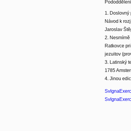
Pododdělen
1. Doslovný 
Návod k rozj
Jaroslav Ště
2. Nesmírně 
Ratkovce pri
jezuitov (pro
3. Latinský t
1785 Amsterd
4. Jinou edicí
SvIgnaExerc
SvIgnaExerc