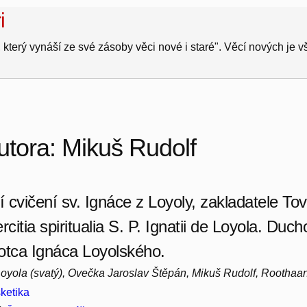
i
 který vynáší ze své zásoby věci nové i staré". Věcí nových je 
utora: Mikuš Rudolf
 cvičení sv. Ignáce z Loyoly, zakladatele Tov
rcitia spiritualia S. P. Ignatii de Loyola. Du
otca Ignáca Loyolského.
Loyola (svatý), Ovečka Jaroslav Štěpán, Mikuš Rudolf, Roothaa
ketika