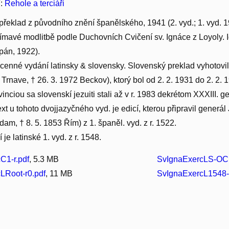
í:
Řehole a terciáři
překlad z původního znění španělského, 1941 (2. vyd.; 1. vyd. 19
ímavé modlitbě podle Duchovních Cvičení sv. Ignáce z Loyoly. I
pán, 1922).
cenné vydání latinsky & slovensky. Slovenský preklad vyhotovil P
 Trnave, † 26. 3. 1972 Beckov), ktorý bol od 2. 2. 1931 do 2. 2
vinciou sa slovenskí jezuiti stali až v r. 1983 dekrétom XXXIII. 
ext u tohoto dvojjazyčného vyd. je edicí, kterou připravil generá
am, † 8. 5. 1853 Řím) z 1. španěl. vyd. z r. 1522.
 je latinské 1. vyd. z r. 1548.
C1-r.pdf
, 5.3 MB
SvIgnaExercLS-OC
LRoot-r0.pdf
, 11 MB
SvIgnaExercL1548-