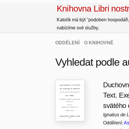
Knihovna Libri nostr
Katolík má být "podoben hospodáři,
nabízíme své služby.
ODDĚLENÍ
O KNIHOVNĚ
Vyhledat podle a
Duchovní
Text. Exe
svätého 
Ignatius de 
Oddělení:
As