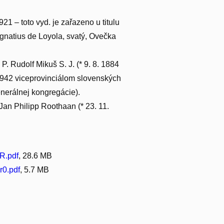
21 – toto vyd. je zařazeno u titulu
gnatius de Loyola, svatý, Ovečka
. Rudolf Mikuš S. J. (* 9. 8. 1884
. 1942 viceprovinciálom slovenských
generálnej kongregácie).
l Jan Philipp Roothaan (* 23. 11.
R.pdf
, 28.6 MB
r0.pdf
, 5.7 MB