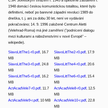
ČSR Sovětským svazem r. 1945 a opětovné zastavení r.
1948 domácí českou komunistickou totalitou, které bylo
definitivní, neboť po barevné západní revoluci 1989 do
dneška, t. j. ani za dobu 30 let, není ve vydávání
pokračováno; 14. 9. 1996 založené Centrum Aletti
(Velehrad-Roma) má jiné zaměření ("podnícení dialogu
mezi kulturami a náboženstvími v nové Evropě" –
wikipedie).
SlavoLittThe1-r0.pdf
, 16.7
SlavoLittThe2-r0.pdf
, 17.9
MB
MB
SlavoLittThe3-r0.pdf
, 24.8
SlavoLittThe4-r0.pdf
, 20.6
MB
MB
SlavoLittThe5-r0.pdf
, 16.2
SlavoLittThe6-r0.pdf
, 15.4
MB
MB
ActAcadVele7-r0.pdf
, 11.7
ActAcadVele8-r0.pdf
, 12.5
MB
MB
ActAcadVele9-r.pdf
, 10 MB
ActAcadVele10-r.pdf
, 22.8
MB