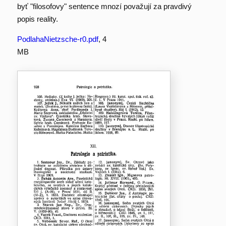
byť "filosofovy" sentence mnozí považují za pravdivý
popis reality.
PodlahaNietzsche-r0.pdf
, 4
MB