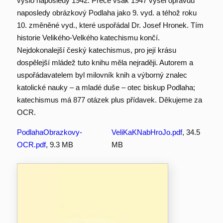
vyšlo naposledy 1942. Přece však 1947 vyšel opravdu
naposledy obrázkový Podlaha jako 9. vyd. a téhož roku
10. změněné vyd., které uspořádal Dr. Josef Hronek. Tím
historie Velikého-Velkého katechismu končí.
Nejdokonalejší český katechismus, pro její krásu
dospělejší mládež tuto knihu měla nejraději. Autorem a
uspořádavatelem byl milovník knih a výborný znalec
katolické nauky – a mladé duše – otec biskup Podlaha;
katechismus má 877 otázek plus přídavek. Děkujeme za
OCR.
PodlahaObrazkovy-
VeliKaKNabHroJo.pdf
, 34.5
OCR.pdf
, 9.3 MB
MB