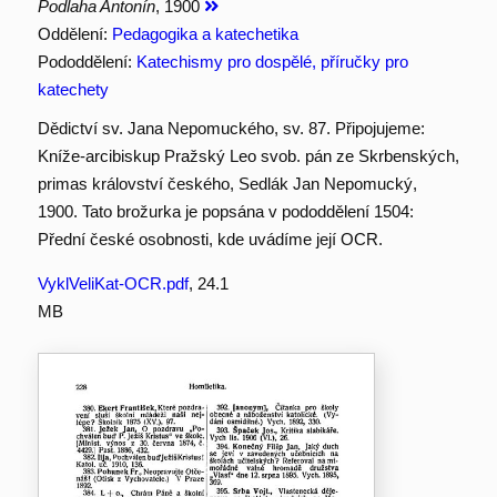
Podlaha Antonín
, 1900
Oddělení:
Pedagogika a katechetika
Pododdělení:
Katechismy pro dospělé, příručky pro
katechety
Dědictví sv. Jana Nepomuckého, sv. 87. Připojujeme:
Kníže-arcibiskup Pražský Leo svob. pán ze Skrbenských,
primas království českého, Sedlák Jan Nepomucký,
1900. Tato brožurka je popsána v pododdělení 1504:
Přední české osobnosti, kde uvádíme její OCR.
VyklVeliKat-OCR.pdf
, 24.1
MB