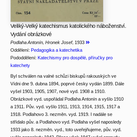
Veliký-Velký katechismus katolického náboženství.
Vydání obrázkové
Podlaha Antonín, Hronek Josef
, 1933
Oddělení:
Pedagogika a katechetika
Pododdělení:
Katechismy pro dospělé, příručky pro
katechety
Byl schválen na valné schůzi biskupů rakouských ve
Vídni dne 9. dubna 1894, poprvé česky vydán 1899. Dále
vyšel 1903, 1905, 1907, nové vyd. 1908 a 1910.
Obrázkové vyd. uspořádal Podlaha Antonín a vyšlo 1910
a 1911. Pův. vyd. vyšlo 1911, 1913, 1914, 1915, 1917 a
1918. Podlahovo 3. nezměn. vyd. 1919. I nadále se
střídalo pův. a Podlahovo vyd. Podlaha vyšel naposledy
1933 jako 8. nezměn. vyd., toto uveřejňujeme, pův. vyd.