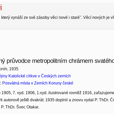
i
 který vynáší ze své zásoby věci nové i staré". Věcí nových je 
aný průvodce metropolitním chrámem svatého
onín
, 1935
jiny Katolické církve v Českých zemích
í:
Posvátná místa v Zemích Koruny české
 1905, 7. vyd. 1906, 1.vyd. ilustrované rovněž 1916, zařazujeme 
ti autorově ještě dvakrát: 1935 doplnil a znovu vydal P. ThDr. Či
 P. ThDr. Švec Otakar.