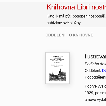
Knihovna Libri nostr
Katolík má být "podoben hospodáři,
nabízíme své služby.
ODDĚLENÍ
O KNIHOVNĚ
Ilustrov
Podlaha Ant
Oddělení:
Dě
Pododdělen
Poprvé vyšlo
1929, po smr
a nově vydal